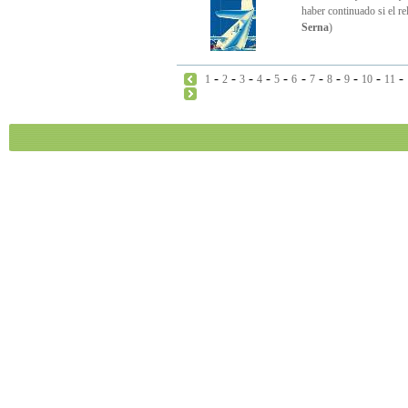
haber continuado si el re
Serna
)
-
-
-
-
-
-
-
-
-
-
-
1
2
3
4
5
6
7
8
9
10
11