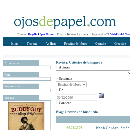
Director:
Rogelio López Blanco
Editora:
Dolores Sanahuja
Responsable TI:
Vidal Vidal Gar
Inicio
Tribuna
Análisis
Reseñas de libros
Opinión
Creación
Revista: Criterios de búsqueda
Novedades
Autores
Cine
Secciones
Sugerencias
De
Música
Contiene
Blog: Criterios de búsqueda
04.02.2008
Noah Gordon:
La bo