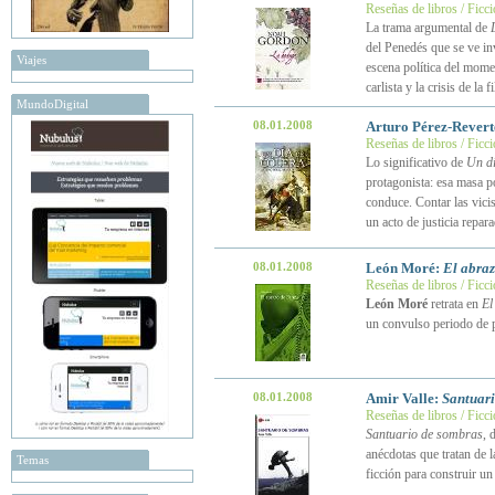
Reseñas de libros / Ficc
La trama argumental de
del Penedés que se ve in
Viajes
escena política del mome
carlista y la crisis de la 
MundoDigital
08.01.2008
Arturo Pérez-Revert
Reseñas de libros / Ficc
Lo significativo de
Un dí
protagonista: esa masa 
conduce. Contar las vici
un acto de justicia repar
08.01.2008
León Moré:
El abra
Reseñas de libros / Ficc
León Moré
retrata en
El
un convulso periodo de p
08.01.2008
Amir Valle:
Santuari
Reseñas de libros / Ficc
Santuario de sombras
, 
anécdotas que tratan de l
Temas
ficción para construir un