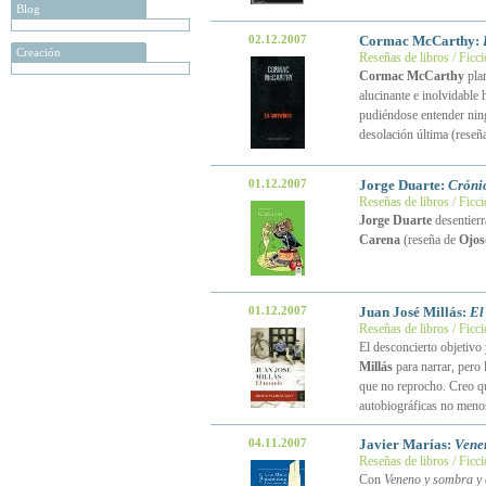
Blog
02.12.2007
Cormac McCarthy:
Creación
Reseñas de libros / Ficc
Cormac McCarthy
plan
alucinante e inolvidable 
pudiéndose entender ningu
desolación última (reseñ
01.12.2007
Jorge Duarte:
Cróni
Reseñas de libros / Ficc
Jorge Duarte
desentierr
Carena
(reseña de
Ojos
01.12.2007
Juan José Millás:
El
Reseñas de libros / Ficc
El desconcierto objetivo 
Millás
para narrar, pero 
que no reprocho. Creo qu
autobiográficas no meno
04.11.2007
Javier Marías:
Vene
Reseñas de libros / Ficc
Con
Veneno y sombra y 