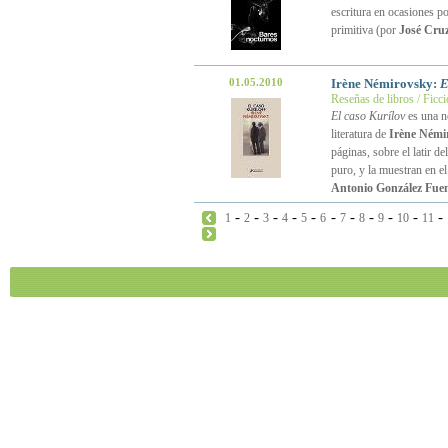
escritura en ocasiones p
primitiva (por
José Cru
01.05.2010
Irène Némirovsky:
E
Reseñas de libros / Ficc
El caso Kurílov
es una no
literatura de
Irène Némi
páginas, sobre el latir d
puro, y la muestran en e
Antonio González Fuen
-
-
-
-
-
-
-
-
-
-
-
1
2
3
4
5
6
7
8
9
10
11