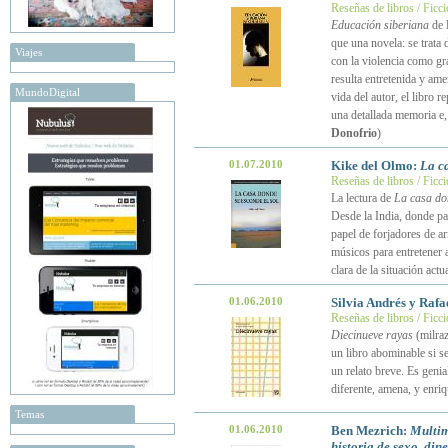
Reseñas de libros / Ficc
Educación siberiana
de
que una novela: se trata 
Viajes
con la violencia como gra
resulta entretenida y ame
MundoDigital
vida del autor, el libro 
una detallada memoria e, 
Donofrio
)
01.07.2010
Kike del Olmo:
La ca
Reseñas de libros / Ficc
La lectura de
La casa don
Desde la India, donde par
papel de forjadores de ar
músicos para entretener 
clara de la situación act
01.06.2010
Silvia Andrés y Raf
Reseñas de libros / Ficc
Diecinueve rayas
(milra
un libro abominable si se
un relato breve. Es genial
diferente, amena, y enri
Temas
01.06.2010
Ben Mezrich:
Multim
historia de sexo, dine