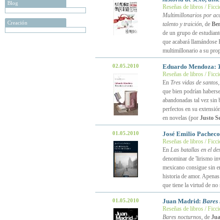
Blog
Reseñas de libros / Ficc
Multimillonarios por acc
Creación
talento y traición
, de
Be
de un grupo de estudiant
que acabará llamándose 
multimillonario a su pro
02.05.2010
Eduardo Mendoza:
Reseñas de libros / Ficc
En
Tres vidas de santos
que bien podrían habers
abandonadas tal vez sin 
perfectos en su extensión
en novelas (por
Justo S
01.05.2010
José Emilio Pachec
Reseñas de libros / Ficc
En
Las batallas en el de
denominar de 'lirismo inv
mexicano consigue sin em
historia de amor. Apena
que tiene la virtud de no
01.05.2010
Juan Madrid:
Bares 
Reseñas de libros / Ficc
Bares nocturnos
, de
Ju