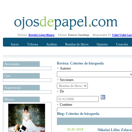
Director:
Rogelio López Blanco
Editora:
Dolores Sanahuja
Responsable TI:
Vidal Vidal Gar
Inicio
Tribuna
Análisis
Reseñas de libros
Opinión
Creación
Revista: Criterios de búsqueda
Novedades
Autores
Cine
Secciones
Sugerencias
De
Música
Contiene
Blog: Criterios de búsqueda
01.07.2010
Nikolai Lilin:
Educac