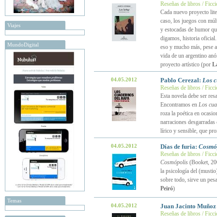
Reseñas de libros / Ficc
Cada nuevo proyecto lite
caso, los juegos con múl
Viajes
y estocadas de humor que
digamos, historia oficial
MundoDigital
eso y mucho más, pese a 
vida de un argentino anó
proyecto artístico (por
L
04.05.2012
Pablo Cerezal:
Los c
Reseñas de libros / Ficc
Esta novela debe ser resa
Encontramos en
Los cua
roza la poética en ocasion
narraciones desgarradas
lírico y sensible, que pro
04.05.2012
Días de furia:
Cosmó
Reseñas de libros / Ficc
Cosmópolis
(Booket, 200
la psicología del (mustio
sobre todo, sirve un pesa
Peiró
)
Temas
04.05.2012
Juan Jacinto Muñoz
Reseñas de libros / Ficc