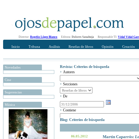
Director:
Rogelio López Blanco
Editora:
Dolores Sanahuja
Responsable TI:
Vidal Vidal Gar
Inicio
Tribuna
Análisis
Reseñas de libros
Opinión
Creación
Revista: Criterios de búsqueda
Novedades
Autores
Cine
Secciones
Sugerencias
De
Música
Contiene
Blog: Criterios de búsqueda
06.05.2012
Martín Caparrós:
Lo