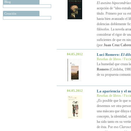
Blog
El asesino hipocondríac
acepción de “idea extrañ
título. Primero por su e
Creación
hasta bien avanzado el l
dolencias doblemente fic
filósofos. La novela arra
considerar el rigor de un
suficientes de que en n
(por
Juan Cruz Cabrer
04.05.2012
Luci Romero:
El dil
Reseñas de libros / Ficc
La humedad que cruza la
Romero
(Córdoba, 1980)
de su propuesta comunic
04.05.2012
La apariencia y el 
Reseñas de libros / Ficc
¿Es posible que lo que 
deseemos ser otra person
una máscara que diluya 
concepto, la identidad, 
ha sido tanto en su vertie
de ésta. Por eso
Clarosc