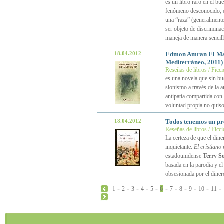
es un libro raro en el b
fenómeno desconocido, 
una “raza” (generalmente 
ser objeto de discrimina
maneja de manera sencill
18.04.2012
Edmon Amran El Ma
Mediterráneo, 2011)
Reseñas de libros / Ficc
es una novela que sin bus
sionismo a través de la a
antipatía compartida con
voluntad propia no quiso
18.04.2012
Todos tenemos un pr
Reseñas de libros / Ficc
La certeza de que el dine
inquietante.
El cristiano
estadounidense
Terry S
basada en la parodia y e
obsesionada por el diner
-
-
-
-
-
-
-
-
-
-
-
1
2
3
4
5
6
7
8
9
10
11