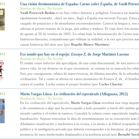
2012
Una visión decimonónica de España:
Cartas sobre España
, de Vasili Petro
Reseñas de libros / No ficción
Vasili Petrovich Botkin
es un fino crítico literario y políglota. Gracias a un matri
rápidamente frustrado, –duró un mes-, llegó a España tras recorrer Europa. Entra
cargado de prejuicios y de abundantes recomendaciones. Conoce la lengua y, tras su
adivina el pronto manejo de la jerga, que utiliza y traduce. El viaje duró tres meses
de agosto al 30 de octubre de 1845. Lo relata bajo la denominación de
Cartas
mas 
históricos-literarios, costumbristas que reflejan la realidad, a la vez que procura ana
causas históricas del
statu quo
(por
Rogelio Blanco Martínez
)
2012
Ese zombi que hay en el espejo:
Ensayo Z
, de Jorge Martínez Lucena
Reseñas de libros / No ficción
El zombi como inductor del apocalipsis, de una crisis descomunal, de una nueva v
nueva vida, en ese desierto en el que reconstruir, se centran en su mayoría los rela
Son, por consiguiente, relatos de supervivencia, de dilemas morales, de la refundac
civilización. Tal y como se afirma en varios momentos de
Ensayo Z
, de
, el hombr
contra el zombie. Lucha contra el propio hombre (por
Carlos Chacón
)
2012
Mario Vargas Llosa:
La civilización del espectáculo
(Alfaguara, 2012)
Reseñas de libros / No ficción
En
La civilización del espectáculo
,
Mario Vargas Llosa
reordena una vieja inquie
y da consistencia a algo que ha preocupado a todo pensador a través del cambio ge
mundo cambia y el orden se trastoca. Concebir la cultura como espectáculo implic
banalización. Supone entronizar la idea de entretenimiento en su concepción más f
Añadamos masificación y tendremos a la cocina, a la moda o al fútbol ocupando el
público y la inteligencia privada que debería corresponder a la literatura, al pensam
presencia de unos intelectuales desplazados a la periferia social (por
Bernabé Sara