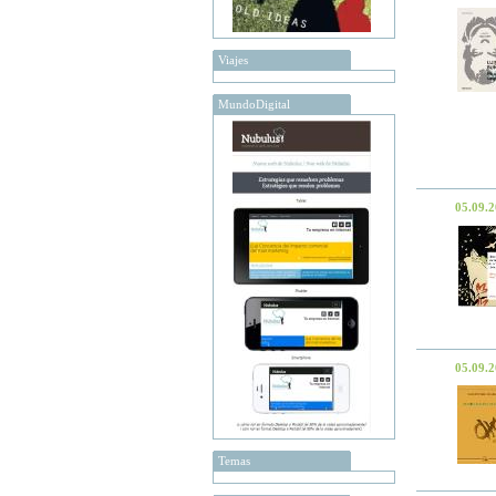
Viajes
MundoDigital
05.09.
05.09.
Temas