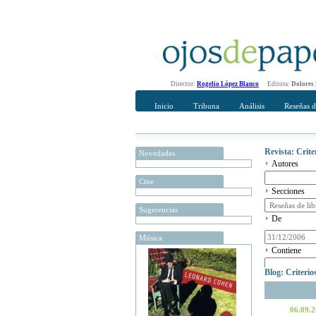
Director:
Rogelio López Blanco
Editora:
Dolores
Inicio
Tribuna
Análisis
Reseñas d
Revista: Crit
Novedades
Autores
Cine
Secciones
Sugerencias
De
Música
Contiene
Blog: Criteri
06.09.