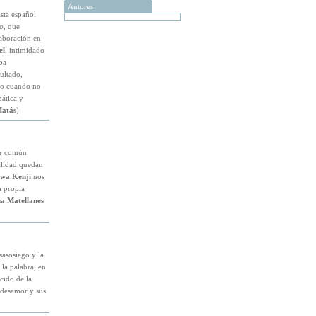
Autores
sta español
o
, que
aboración en
el
, intimidado
ba
ultado,
igo cuando no
ática y
Matás
)
or común
ealidad quedan
wa Kenji
nos
a propia
a Matellanes
sasosiego y la
 la palabra, en
cido de la
l desamor y sus