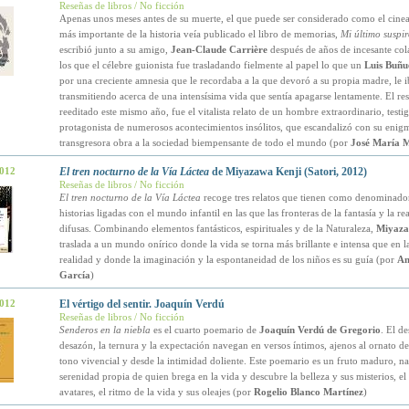
Reseñas de libros / No ficción
Apenas unos meses antes de su muerte, el que puede ser considerado como el cinea
más importante de la historia veía publicado el libro de memorias,
Mi último suspir
escribió junto a su amigo,
Jean-Claude Carrière
después de años de incesante col
los que el célebre guionista fue trasladando fielmente al papel lo que un
Luis Buñu
por una creciente amnesia que le recordaba a la que devoró a su propia madre, le i
transmitiendo acerca de una intensísima vida que sentía apagarse lentamente. El res
reeditado este mismo año, fue el vitalista relato de un hombre extraordinario, test
protagonista de numerosos acontecimientos insólitos, que escandalizó con su enigm
transgresora obra a la sociedad biempensante de todo el mundo (por
José María 
2012
El tren nocturno de la Vía Láctea
de Miyazawa Kenji (Satori, 2012)
Reseñas de libros / No ficción
El tren nocturno de la Vía Láctea
recoge tres relatos que tienen como denominad
historias ligadas con el mundo infantil en las que las fronteras de la fantasía y la r
difusas. Combinando elementos fantásticos, espirituales y de la Naturaleza,
Miyaza
traslada a un mundo onírico donde la vida se torna más brillante e intensa que en l
realidad y donde la imaginación y la espontaneidad de los niños es su guía (por
An
García
)
2012
El vértigo del sentir. Joaquín Verdú
Reseñas de libros / No ficción
Senderos en la niebla
es el cuarto poemario de
Joaquín Verdú de Gregorio
. El de
desazón, la ternura y la expectación navegan en versos íntimos, ajenos al ornato de
tono vivencial y desde la intimidad doliente. Este poemario es un fruto maduro, na
serenidad propia de quien brega en la vida y descubre la belleza y sus misterios, e
avatares, el ritmo de la vida y sus oleajes (por
Rogelio Blanco Martínez
)