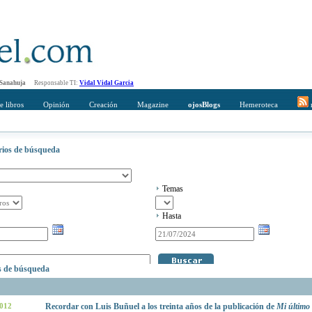
 Sanahuja
Responsable TI:
Vidal Vidal Garcia
e libros
Opinión
Creación
Magazine
ojosBlogs
Hemeroteca
r
erios de búsqueda
Temas
Hasta
os de búsqueda
2012
Recordar con Luis Buñuel a los treinta años de la publicación de
Mi último