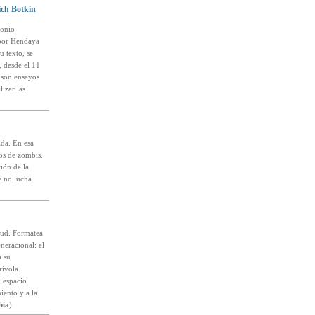
vich Botkin
monio
 por Hendaya
 texto, se
, desde el 11
son ensayos
lizar las
ida. En esa
tos de zombis.
ión de la
e no lucha
tud. Formatea
neracional: el
a su
rívola.
 espacio
iento y a la
bia
)