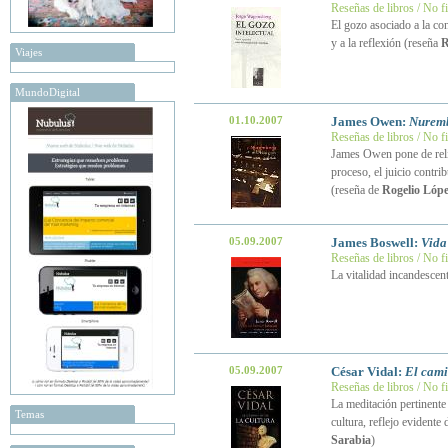
Reseñas de libros / No f
El gozo asociado a la co
y a la reflexión (reseña
R
Viajes
MundoDigital
01.10.2007
James Owen:
Nurembe
Reseñas de libros / No f
James Owen pone de reli
proceso, el juicio contri
(reseña de
Rogelio Lópe
05.09.2007
James Boswell:
Vida
Reseñas de libros / No f
La vitalidad incandescen
05.09.2007
César Vidal:
El cami
Reseñas de libros / No f
La meditación pertinente 
Temas
cultura, reflejo evidente
Sarabia
)