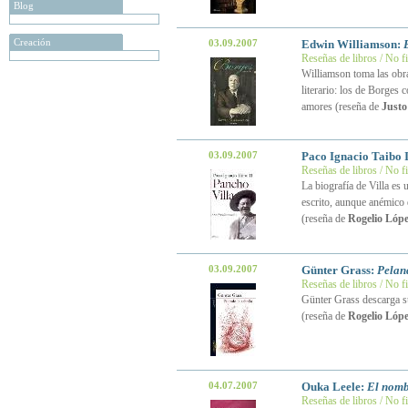
Blog
Creación
03.09.2007
Edwin Williamson:
Reseñas de libros / No f
Williamson toma las obra
literario: los de Borges
amores (reseña de
Justo
03.09.2007
Paco Ignacio Taibo 
Reseñas de libros / No f
La biografía de Villa es
escrito, aunque anémico 
(reseña de
Rogelio Lópe
03.09.2007
Günter Grass:
Pelan
Reseñas de libros / No f
Günter Grass descarga su
(reseña de
Rogelio Lópe
04.07.2007
Ouka Leele:
El nomb
Reseñas de libros / No f