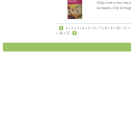
Ouka Leele es hoy una ar
un mundo, el de la fotog
-
-
-
-
-
-
-
-
-
-
-
1
2
3
4
5
6
7
8
9
10
11
-
-
26
27