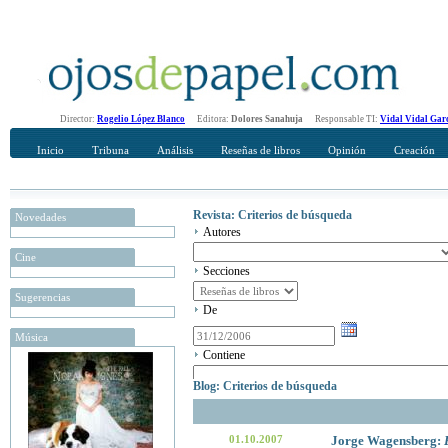
Director:
Rogelio López Blanco
Editora:
Dolores Sanahuja
Responsable TI:
Vidal Vidal Gar
Inicio
Tribuna
Análisis
Reseñas de libros
Opinión
Creación
Revista: Criterios de búsqueda
Novedades
Autores
Cine
Secciones
Sugerencias
De
Música
Contiene
Blog: Criterios de búsqueda
01.10.2007
Jorge Wagensberg: