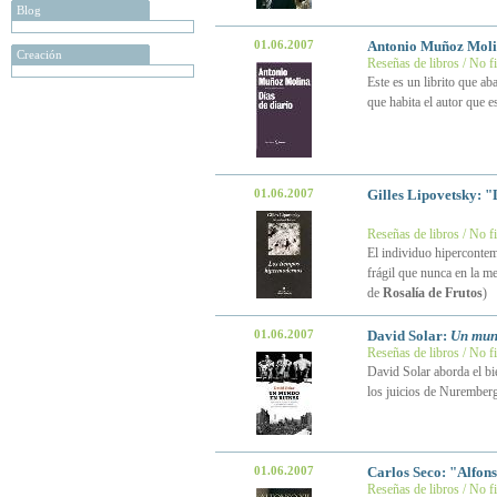
Blog
01.06.2007
Antonio Muñoz Mol
Creación
Reseñas de libros / No f
Este es un librito que a
que habita el autor que 
01.06.2007
Gilles Lipovetsky: 
Reseñas de libros / No f
El individuo hiperconte
frágil que nunca en la m
de
Rosalía de Frutos
)
01.06.2007
David Solar:
Un mun
Reseñas de libros / No f
David Solar aborda el bi
los juicios de Nurember
01.06.2007
Carlos Seco: "Alfons
Reseñas de libros / No f