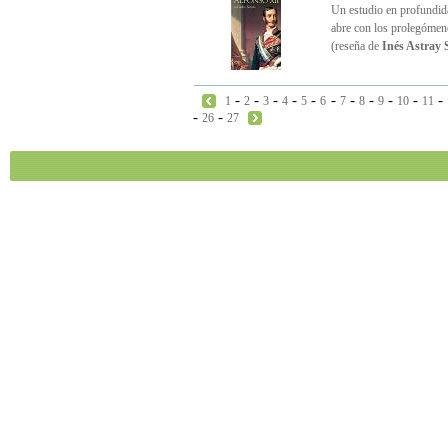
Un estudio en profundida
abre con los prolegómenos
(reseña de
Inés Astray 
-
-
-
-
-
-
-
-
-
-
-
1
2
3
4
5
6
7
8
9
10
11
-
-
26
27