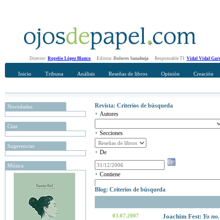
Director:
Rogelio López Blanco
Editora:
Dolores Sanahuja
Responsable TI:
Vidal Vidal Gar
Inicio
Tribuna
Análisis
Reseñas de libros
Opinión
Creación
Revista: Criterios de búsqueda
Novedades
Autores
Cine
Secciones
Sugerencias
De
Música
Contiene
Blog: Criterios de búsqueda
03.07.2007
Joachim Fest:
Yo no.