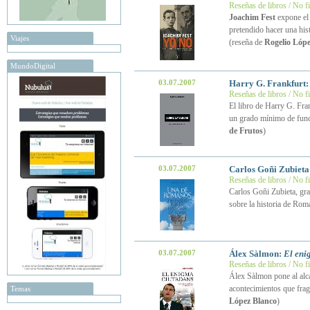
Reseñas de libros / No f
Joachim Fest
expone el 
pretendido hacer una hist
Viajes
(reseña de
Rogelio Lópe
MundoDigital
03.07.2007
Harry G. Frankfurt
Reseñas de libros / No f
El libro de Harry G. Fra
un grado mínimo de funci
de Frutos
)
03.07.2007
Carlos Goñi Zubieta
Reseñas de libros / No f
Carlos Goñi Zubieta, gra
sobre la historia de Rom
03.07.2007
Álex Sàlmon:
El eni
Reseñas de libros / No f
Álex Sàlmon pone al alca
acontecimientos que fra
Temas
López Blanco
)