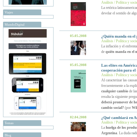
Análisis / Política y soc
La retórica latinoameric
Viajes
develar el sentido de alg
MundoDigital
05.05.2008
¿Quién manda en el 
Análisis / Política y soc
La inflación y el enfren
de
quién manda en el m
05.05.2008
Las elites en Améric
cooperación para el 
Análisis / Política y soc
Al caracterizar las causa
frecuentemente a la expl
cualquier cambio
de las
resulta la siguiente preg
deberá promover de hech
cambio social?
(por
Wil
02.04.2008
¿Qué cambiará en Ar
Análisis / Política y soc
Temas
La
huelga de los produ
Argentina
. La duda rad
Blog