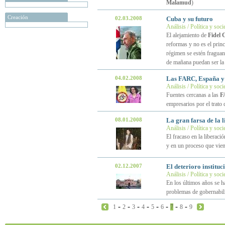
Malamud
)
Creación
02.03.2008
Cuba y su futuro
Análisis / Política y soc
El alejamiento de
Fidel 
reformas y no es el princ
régimen se estén fraguan
de mañana puedan ser la
04.02.2008
Las FARC, España y 
Análisis / Política y soc
Fuentes cercanas a las
F
empresarios por el trato
08.01.2008
La gran farsa de la 
Análisis / Política y soc
El fracaso en la liberaci
y en un proceso que vien
02.12.2007
El deterioro instituc
Análisis / Política y soc
En los últimos años se ha
problemas de gobernabil
-
-
-
-
-
-
-
-
1
2
3
4
5
6
7
8
9