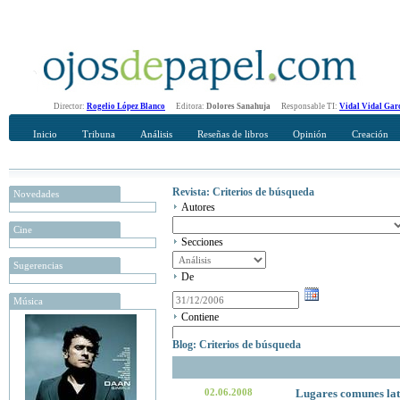
Director:
Rogelio López Blanco
Editora:
Dolores Sanahuja
Responsable TI:
Vidal Vidal Gar
Inicio
Tribuna
Análisis
Reseñas de libros
Opinión
Creación
Revista: Criterios de búsqueda
Novedades
Autores
Cine
Secciones
Sugerencias
De
Música
Contiene
Blog: Criterios de búsqueda
02.06.2008
Lugares comunes la