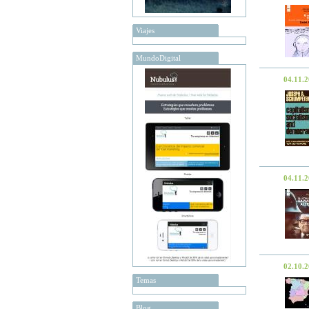
Viajes
MundoDigital
04.11.
04.11.
02.10.
Temas
Blog