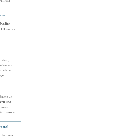
yuntura
rcón
Nadine
el flamenco,
unidas por
ndencias
arcado el
hoy
diante un
rcen una
cursos
s Autónomas
ntral
 de tierra