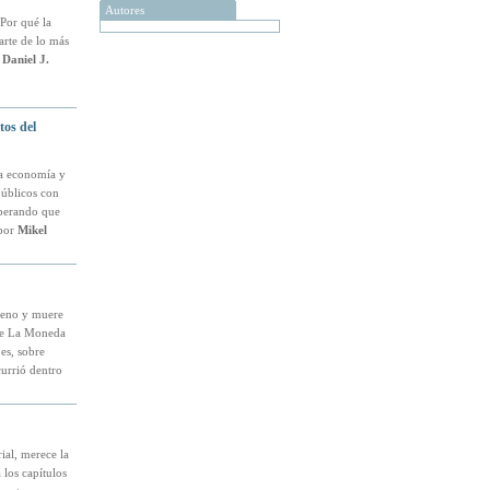
Autores
¿Por qué la
arte de lo más
,
Daniel J.
tos del
la economía y
públicos con
sperando que
(por
Mikel
ileno y muere
 de La Moneda
es, sobre
currió dentro
ial, merece la
 los capítulos