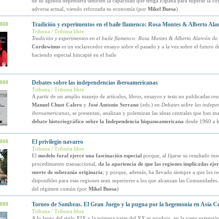
de su agenda dependerá también la capacidad que tenga España para superar la co
adversa actual, viendo reforzada su economía (por
Mikel Buesa
)
2008
Tradición y experimentos en el baile flamenco: Rosa Montes & Alberto Ala
Tribuna / Tribuna libre
Tradición y experimentos en el baile flamenco: Rosa Montes & Alberto Alarcón
de
Cordowinus
es un esclarecedor ensayo sobre el pasado y a la vez sobre el futuro d
haciendo especial hincapié en el baile
2008
Debates sobre las independencias iberoamericanas
Tribuna / Tribuna libre
A partir de un amplio manejo de artículos, libros, ensayos y tesis no publicadas re
Manuel Chust Calero
y
José Antonio Serrano
(eds.) en
Debates sobre las indepe
iberoamericanas
, se presentan, analizan y polemizan las ideas centrales que han m
debate historiográfico sobre la Independencia hispanoamericana
desde 1960 a 
2008
El privilegio navarro
Tribuna / Tribuna libre
El
modelo foral ejerce una fascinación especial
porque, al fijarse su resultado me
procedimiento transaccional,
da la apariencia de que las regiones implicadas eje
suerte de soberanía originaria
; y porque, además, ha llevado siempre a que los re
disponibles para esas regiones sean superiores a los que alcanzan las Comunidade
del régimen común (por
Mikel Buesa
)
2008
Torneo de Sombras. El Gran Juego y la pugna por la hegemonía en Asia Ce
Tribuna / Tribuna libre
A lo largo del siglo XIX y la primera parte del XX se produjo, en la vasta extensión