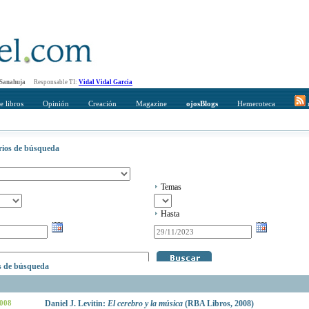
 Sanahuja
Responsable TI:
Vidal Vidal Garcia
e libros
Opinión
Creación
Magazine
ojosBlogs
Hemeroteca
r
erios de búsqueda
Temas
Hasta
os de búsqueda
2008
Daniel J. Levitin:
El cerebro y la música
(RBA Libros, 2008)