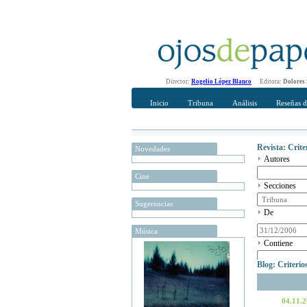
Director:
Rogelio López Blanco
Editora:
Dolores
Inicio
Tribuna
Análisis
Reseñas d
Revista: Crit
Novedades
Autores
Cine
Secciones
Sugerencias
De
Música
Contiene
Blog: Criteri
04.11.