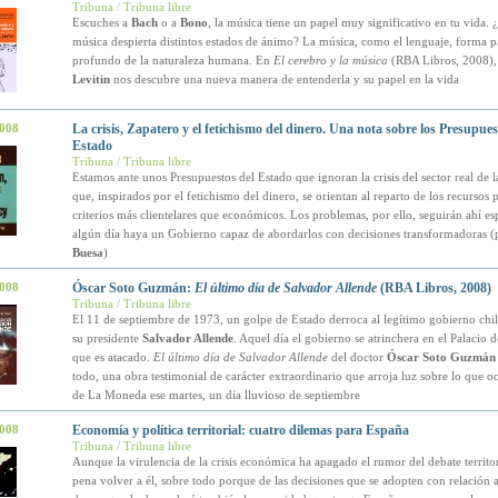
Tribuna / Tribuna libre
Escuches a
Bach
o a
Bono
, la música tiene un papel muy significativo en tu vida. 
música despierta distintos estados de ánimo? La música, como el lenguaje, forma p
profundo de la naturaleza humana. En
El cerebro y la música
(RBA Libros, 2008)
Levitin
nos descubre una nueva manera de entenderla y su papel en la vida
2008
La crisis, Zapatero y el fetichismo del dinero. Una nota sobre los Presupues
Estado
Tribuna / Tribuna libre
Estamos ante unos Presupuestos del Estado que ignoran la crisis del sector real de 
que, inspirados por el fetichismo del dinero, se orientan al reparto de los recursos 
criterios más clientelares que económicos. Los problemas, por ello, seguirán ahí e
algún día haya un Gobierno capaz de abordarlos con decisiones transformadoras 
Buesa
)
2008
Óscar Soto Guzmán:
El último día de Salvador Allende
(RBA Libros, 2008)
Tribuna / Tribuna libre
El 11 de septiembre de 1973, un golpe de Estado derroca al legítimo gobierno ch
su presidente
Salvador Allende
. Aquel día el gobierno se atrinchera en el Palacio
que es atacado.
El último día de Salvador Allende
del doctor
Óscar Soto Guzmán
todo, una obra testimonial de carácter extraordinario que arroja luz sobre lo que o
de La Moneda ese martes, un día lluvioso de septiembre
2008
Economía y política territorial: cuatro dilemas para España
Tribuna / Tribuna libre
Aunque la virulencia de la crisis económica ha apagado el rumor del debate territor
pena volver a él, sobre todo porque de las decisiones que se adopten con relación a