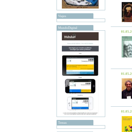
Viajes
MundoDigital
01.05.
01.05.
01.05.
Temas