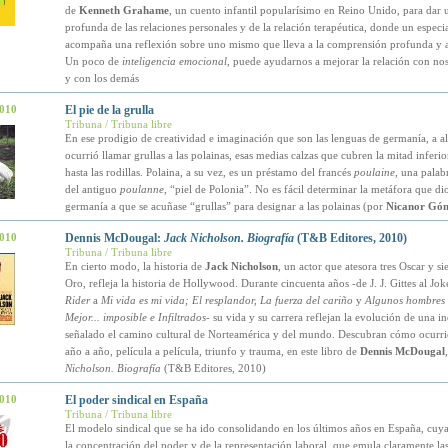
de
Kenneth Grahame
, un cuento infantil popularísimo en Reino Unido, para dar 
profunda de las relaciones personales y de la relación terapéutica, donde un especia
acompaña una reflexión sobre uno mismo que lleva a la comprensión profunda y a
Un poco de
inteligencia emocional
, puede ayudarnos a mejorar la relación con no
y con los demás
2010
El pie de la grulla
Tribuna / Tribuna libre
En ese prodigio de creatividad e imaginación que son las lenguas de germanía, a al
ocurrió llamar grullas a las polainas, esas medias calzas que cubren la mitad inferio
hasta las rodillas. Polaina, a su vez, es un préstamo del francés
poulaine
, una palab
del antiguo
poulanne
, “piel de Polonia”. No es fácil determinar la metáfora que di
germanía a que se acuñase “grullas” para designar a las polainas (por
Nicanor Góm
2010
Dennis McDougal:
Jack Nicholson. Biografía
(T&B Editores, 2010)
Tribuna / Tribuna libre
En cierto modo, la historia de
Jack Nicholson
, un actor que atesora tres Oscar y s
Oro, refleja la historia de Hollywood. Durante cincuenta años -de J. J. Gittes al Jok
Rider
a
Mi vida es mi vida; El resplandor, La fuerza del cariño
y
Algunos hombres 
Mejor... imposible e Infiltrados
- su vida y su carrera reflejan la evolución de una i
señalado el camino cultural de Norteamérica y del mundo. Descubran cómo ocurrió
año a año, película a película, triunfo y trauma, en este libro de
Dennis McDougal
Nicholson. Biografía
(T&B Editores, 2010)
2010
El poder sindical en España
Tribuna / Tribuna libre
El modelo sindical que se ha ido consolidando en los últimos años en España, cuya
la concentración del poder y de la representación laboral, que emula claramente las