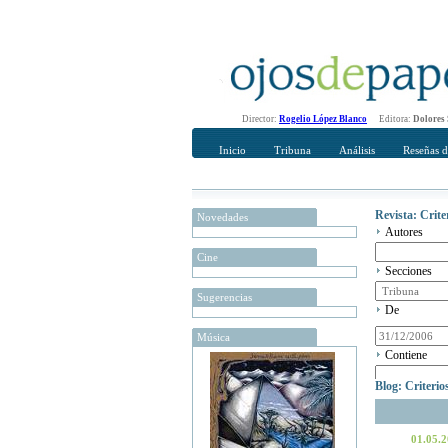
Director:
Rogelio López Blanco
Editora:
Dolores
Inicio
Tribuna
Análisis
Reseñas d
Revista: Crit
Novedades
Autores
Cine
Secciones
Sugerencias
De
Música
Contiene
Blog: Criteri
01.05.