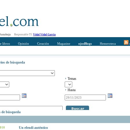
 Sanahuja
Responsable TI:
Vidal Vidal Garcia
e libros
Opinión
Creación
Magazine
ojosBlogs
Hemeroteca
r
erios de búsqueda
Temas
Hasta
os de búsqueda
2010
Un efendi auténtico