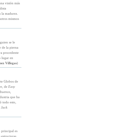
una visión más
lista
 la madurez.
sotros mismos
guien se le
r de la pierna
ra procedente
o lugar en
ez Villegas
)
iete Globos de
er, de
Easy
buenos,
ndustria que ha
 todo esto,
,
Jack
 principal es
 estructuras