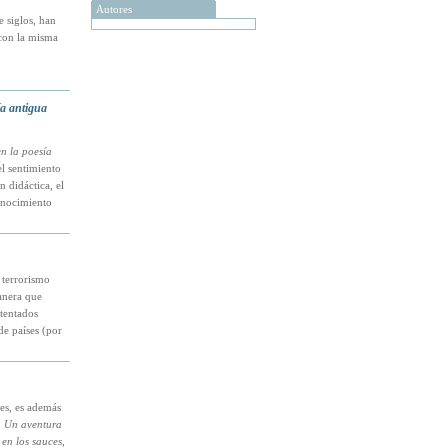
Autores
 siglos, han
 con la misma
ía antigua
n la poesía
l sentimiento
 didáctica, el
conocimiento
 terrorismo
anera que
tentados
de países (por
es, es además
. Un aventura
 en los sauces
,