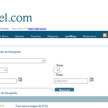
 Sanahuja
Responsable TI:
Vidal Vidal Garcia
e libros
Opinión
Creación
Magazine
ojosBlogs
Hemeroteca
r
erios de búsqueda
Temas
Hasta
os de búsqueda
2010
Una nueva tregua de ETA