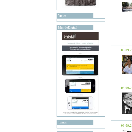
Viajes
MundoDigital
03.09.
03.09.
Temas
03.09.