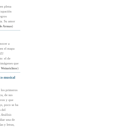
en plena
ocupación
negros
nta. Su amor
de Armas
)
nocer a
 en el mapa
 El
o: el de
e imágenes que
 Weinrichter
)
ico-musical
 los primeros
ca, de sus
eron y que
go, poco se ha
s del
 Análisis
aliar una de
as y letras,