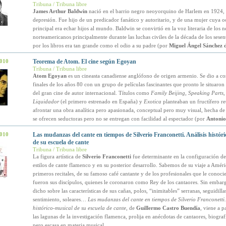
Tribuna / Tribuna libre
James Arthur Baldwin
nació en el barrio negro neoyorquino de Harlem en 1924, 
depresión. Fue hijo de un predicador fanático y autoritario, y de una mujer cuya 
principal era echar hijos al mundo. Baldwin se convirtió en la voz literaria de los 
norteamericanos principalmente durante las luchas civiles de la década de los sese
por los libros era tan grande como el odio a su padre (por
Miguel Ángel Sánchez 
2010
Teorema de Atom. El cine según Egoyan
Tribuna / Tribuna libre
Atom Egoyan
es un cineasta canadiense anglófono de origen armenio. Se dio a co
finales de los años 80 con un grupo de películas fascinantes que pronto le situaron
del gran cine de autor internacional. Títulos como
Family Beijing, Speaking Parts,
Liquidador
(el primero estrenado en España) y
Exotica
planteaban un fructífero ret
afrontar una obra analítica pero apasionada, conceptual pero muy visual, hecha d
se ofrecen seductoras pero no se entregan con facilidad al espectador (por
Antonio
2010
Las mudanzas del cante en tiempos de Silverio Franconetti. Análisis histór
de su escuela de cante
Tribuna / Tribuna libre
La figura artística de
Silverio Franconetti
fue determinante en la configuración de
estilos de cante flamenco y en su posterior desarrollo. Sabemos de su viaje a Améri
primeros recitales, de su famoso café cantante y de los profesionales que le conoci
fueron sus discípulos, quienes le coronaron como Rey de los cantaores. Sin embar
dicho sobre las características de sus cañas, polos, “inimitables” serranas, seguidilla
sentimiento, soleares…
Las mudanzas del cante en tiempos de Silverio Franconetti.
histórico-musical de su escuela de cante
, de
Guillermo Castro Buendía
, viene a p
las lagunas de la investigación flamenca, prolija en anécdotas de cantaores, biografí
pero escasa en materia musical