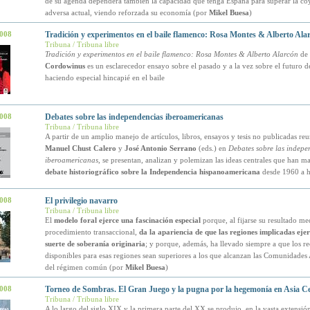
de su agenda dependerá también la capacidad que tenga España para superar la co
adversa actual, viendo reforzada su economía (por
Mikel Buesa
)
2008
Tradición y experimentos en el baile flamenco: Rosa Montes & Alberto Ala
Tribuna / Tribuna libre
Tradición y experimentos en el baile flamenco: Rosa Montes & Alberto Alarcón
de
Cordowinus
es un esclarecedor ensayo sobre el pasado y a la vez sobre el futuro d
haciendo especial hincapié en el baile
2008
Debates sobre las independencias iberoamericanas
Tribuna / Tribuna libre
A partir de un amplio manejo de artículos, libros, ensayos y tesis no publicadas re
Manuel Chust Calero
y
José Antonio Serrano
(eds.) en
Debates sobre las indepe
iberoamericanas
, se presentan, analizan y polemizan las ideas centrales que han m
debate historiográfico sobre la Independencia hispanoamericana
desde 1960 a 
2008
El privilegio navarro
Tribuna / Tribuna libre
El
modelo foral ejerce una fascinación especial
porque, al fijarse su resultado me
procedimiento transaccional,
da la apariencia de que las regiones implicadas eje
suerte de soberanía originaria
; y porque, además, ha llevado siempre a que los re
disponibles para esas regiones sean superiores a los que alcanzan las Comunidade
del régimen común (por
Mikel Buesa
)
2008
Torneo de Sombras. El Gran Juego y la pugna por la hegemonía en Asia Ce
Tribuna / Tribuna libre
A lo largo del siglo XIX y la primera parte del XX se produjo, en la vasta extensión