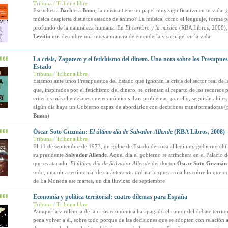
Tribuna / Tribuna libre
Escuches a
Bach
o a
Bono
, la música tiene un papel muy significativo en tu vida. 
música despierta distintos estados de ánimo? La música, como el lenguaje, forma p
profundo de la naturaleza humana. En
El cerebro y la música
(RBA Libros, 2008)
Levitin
nos descubre una nueva manera de entenderla y su papel en la vida
2008
La crisis, Zapatero y el fetichismo del dinero. Una nota sobre los Presupues
Estado
Tribuna / Tribuna libre
Estamos ante unos Presupuestos del Estado que ignoran la crisis del sector real de 
que, inspirados por el fetichismo del dinero, se orientan al reparto de los recursos 
criterios más clientelares que económicos. Los problemas, por ello, seguirán ahí e
algún día haya un Gobierno capaz de abordarlos con decisiones transformadoras 
Buesa
)
2008
Óscar Soto Guzmán:
El último día de Salvador Allende
(RBA Libros, 2008)
Tribuna / Tribuna libre
El 11 de septiembre de 1973, un golpe de Estado derroca al legítimo gobierno ch
su presidente
Salvador Allende
. Aquel día el gobierno se atrinchera en el Palacio
que es atacado.
El último día de Salvador Allende
del doctor
Óscar Soto Guzmán
todo, una obra testimonial de carácter extraordinario que arroja luz sobre lo que o
de La Moneda ese martes, un día lluvioso de septiembre
2008
Economía y política territorial: cuatro dilemas para España
Tribuna / Tribuna libre
Aunque la virulencia de la crisis económica ha apagado el rumor del debate territor
pena volver a él, sobre todo porque de las decisiones que se adopten con relación a