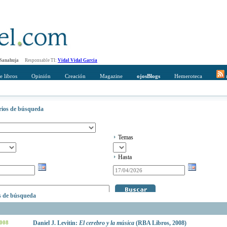
 Sanahuja
Responsable TI:
Vidal Vidal Garcia
e libros
Opinión
Creación
Magazine
ojosBlogs
Hemeroteca
r
erios de búsqueda
Temas
Hasta
os de búsqueda
2008
Daniel J. Levitin:
El cerebro y la música
(RBA Libros, 2008)