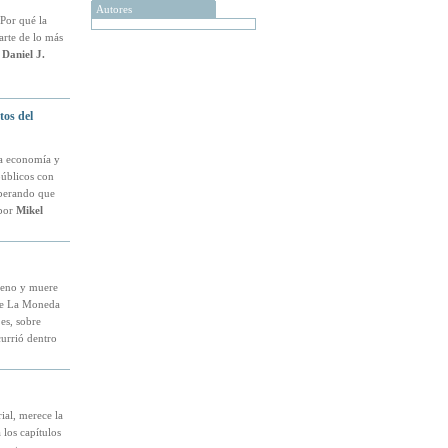
Autores
¿Por qué la
arte de lo más
,
Daniel J.
tos del
la economía y
públicos con
sperando que
(por
Mikel
ileno y muere
 de La Moneda
es, sobre
currió dentro
ial, merece la
 los capítulos