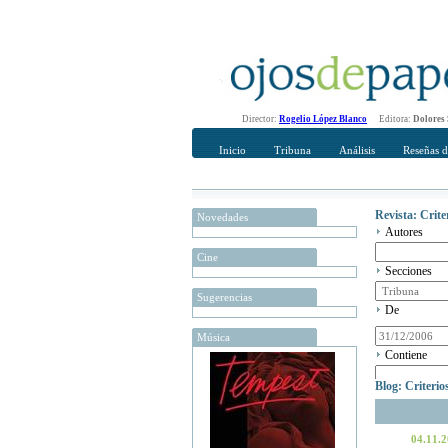
Director:
Rogelio López Blanco
Editora:
Dolores
Inicio
Tribuna
Análisis
Reseñas d
Revista: Crit
Novedades
Autores
Cine
Secciones
Sugerencias
De
Música
Contiene
Blog: Criteri
04.11.