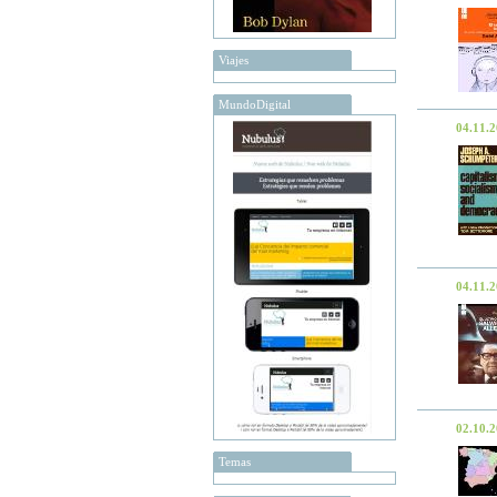
Viajes
MundoDigital
04.11.
04.11.
02.10.
Temas