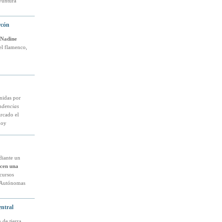
yuntura
rcón
Nadine
el flamenco,
unidas por
ndencias
arcado el
hoy
diante un
rcen una
cursos
s Autónomas
ntral
 de tierra