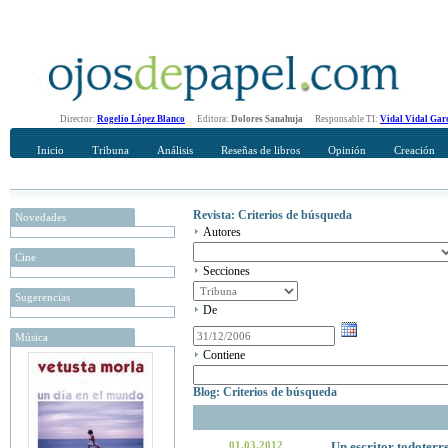
Director:
Rogelio López Blanco
Editora:
Dolores Sanahuja
Responsable TI:
Vidal Vidal Gar
Inicio
Tribuna
Análisis
Reseñas de libros
Opinión
Creación
Revista: Criterios de búsqueda
Novedades
Autores
Cine
Secciones
Sugerencias
De
Música
Contiene
Blog: Criterios de búsqueda
01.03.2012
Un escritor todoterr