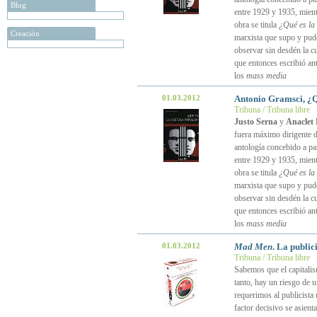
Blog
entre 1929 y 1935, mient
obra se titula
¿Qué es la
Creación
marxista que supo y pudo
observar sin desdén la cu
que entonces escribió ant
los
mass media
01.03.2012
Antonio Gramsci, ¿Q
Tribuna / Tribuna libre
Justo Serna
y
Anaclet
fuera máximo dirigente d
antología concebido a par
entre 1929 y 1935, mient
obra se titula
¿Qué es la
marxista que supo y pudo
observar sin desdén la cu
que entonces escribió ant
los
mass media
01.03.2012
Mad Men
. La public
Tribuna / Tribuna libre
Sabemos que el capitalis
tanto, hay un riesgo de 
requerimos al publicista 
factor decisivo se asient