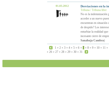
01.03.2012
Desviaciones en la i
Tribuna / Tribuna libre
No es la indemnización po
acceder a un nuevo puest
encuentran en situación 
de despido? Los interese
enturbiar la realidad que
incesante cierre de empr
Sanahuja Cambra
)
-
-
-
-
-
-
-
-
-
-
-
1
2
3
4
5
6
7
8
9
10
11
-
-
-
-
-
-
26
27
28
29
30
31