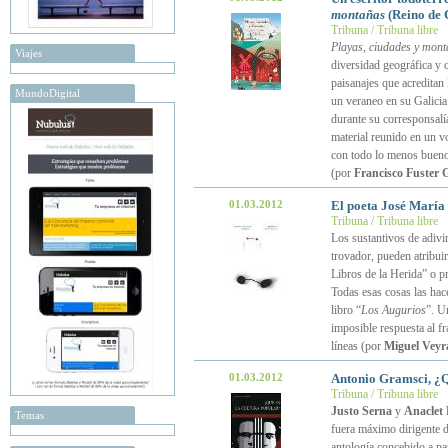
montañas
(Reino de 
Tribuna / Tribuna libre
Playas, ciudades y mon
Viajes
diversidad geográfica y c
paisanajes que acreditan 
MundoDigital
un veraneo en su Galicia 
durante su corresponsalí
material reunido en un 
con todo lo menos bueno,
(por
Francisco Fuster 
01.03.2012
El poeta José María
Tribuna / Tribuna libre
Los sustantivos de adivi
trovador, pueden atribuir
Libros de la Herida” o pr
Todas esas cosas las hac
libro “
Los Augurios
”. U
imposible respuesta al 
líneas (por
Miguel Veyr
01.03.2012
Antonio Gramsci, ¿Q
Tribuna / Tribuna libre
Justo Serna
y
Anaclet
Temas
fuera máximo dirigente d
antología concebido a par