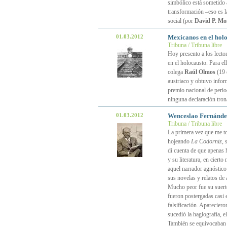
simbólico está sometido
transformación –eso es la
social (por
David P. Mo
01.03.2012
Mexicanos en el hol
Tribuna / Tribuna libre
Hoy presento a los lecto
en el holocausto. Para el
colega
Raúl Olmos
(19 
austriaco y obtuvo infor
premio nacional de perio
ninguna declaración tron
01.03.2012
Wenceslao Fernández
Tribuna / Tribuna libre
La primera vez que me t
hojeando
La Codorniz
, 
di cuenta de que apenas 
y su literatura, en ciert
aquel narrador agnóstico 
sus novelas y relatos de a
Mucho peor fue su suerte
fueron postergadas casi e
falsificación. Aparecier
sucedió la hagiografía, e
También se equivocaban