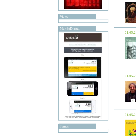
Viajes
MundoDigital
01.05.
01.05.
01.05.
Temas