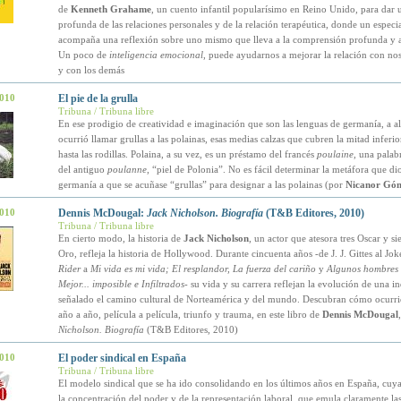
de
Kenneth Grahame
, un cuento infantil popularísimo en Reino Unido, para dar 
profunda de las relaciones personales y de la relación terapéutica, donde un especia
acompaña una reflexión sobre uno mismo que lleva a la comprensión profunda y a
Un poco de
inteligencia emocional
, puede ayudarnos a mejorar la relación con no
y con los demás
2010
El pie de la grulla
Tribuna / Tribuna libre
En ese prodigio de creatividad e imaginación que son las lenguas de germanía, a al
ocurrió llamar grullas a las polainas, esas medias calzas que cubren la mitad inferio
hasta las rodillas. Polaina, a su vez, es un préstamo del francés
poulaine
, una palab
del antiguo
poulanne
, “piel de Polonia”. No es fácil determinar la metáfora que di
germanía a que se acuñase “grullas” para designar a las polainas (por
Nicanor Góm
2010
Dennis McDougal:
Jack Nicholson. Biografía
(T&B Editores, 2010)
Tribuna / Tribuna libre
En cierto modo, la historia de
Jack Nicholson
, un actor que atesora tres Oscar y s
Oro, refleja la historia de Hollywood. Durante cincuenta años -de J. J. Gittes al Jok
Rider
a
Mi vida es mi vida; El resplandor, La fuerza del cariño
y
Algunos hombres 
Mejor... imposible e Infiltrados
- su vida y su carrera reflejan la evolución de una i
señalado el camino cultural de Norteamérica y del mundo. Descubran cómo ocurrió
año a año, película a película, triunfo y trauma, en este libro de
Dennis McDougal
Nicholson. Biografía
(T&B Editores, 2010)
2010
El poder sindical en España
Tribuna / Tribuna libre
El modelo sindical que se ha ido consolidando en los últimos años en España, cuya
la concentración del poder y de la representación laboral, que emula claramente las