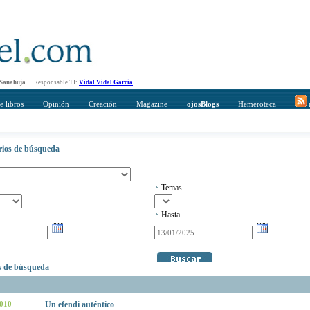
 Sanahuja
Responsable TI:
Vidal Vidal Garcia
e libros
Opinión
Creación
Magazine
ojosBlogs
Hemeroteca
r
erios de búsqueda
Temas
Hasta
os de búsqueda
2010
Un efendi auténtico