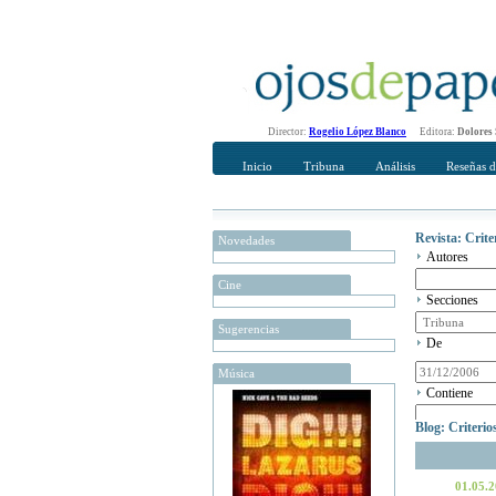
Director:
Rogelio López Blanco
Editora:
Dolores
Inicio
Tribuna
Análisis
Reseñas d
Revista: Crit
Novedades
Autores
Cine
Secciones
Sugerencias
De
Música
Contiene
Blog: Criteri
01.05.