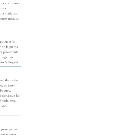
una visión más
lista
 la madurez.
sotros mismos
guien se le
r de la pierna
ra procedente
o lugar en
ez Villegas
)
iete Globos de
er, de
Easy
buenos,
ndustria que ha
 todo esto,
,
Jack
 principal es
 estructuras