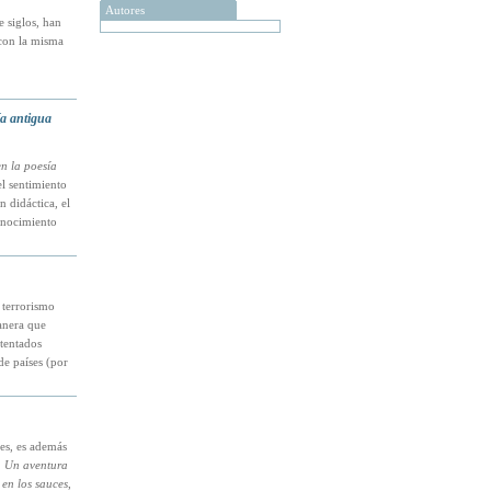
Autores
 siglos, han
 con la misma
ía antigua
n la poesía
l sentimiento
 didáctica, el
conocimiento
 terrorismo
anera que
tentados
de países (por
es, es además
. Un aventura
 en los sauces
,