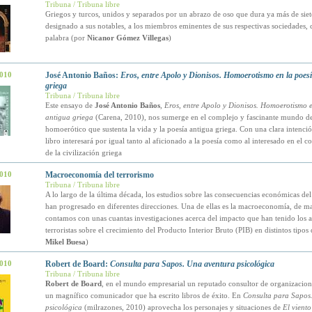
Tribuna / Tribuna libre
Griegos y turcos, unidos y separados por un abrazo de oso que dura ya más de siete
designado a sus notables, a los miembros eminentes de sus respectivas sociedades,
palabra (por
Nicanor Gómez Villegas
)
2010
José Antonio Baños:
Eros, entre Apolo y Dionisos. Homoerotismo en la poes
griega
Tribuna / Tribuna libre
Este ensayo de
José Antonio Baños
,
Eros, entre Apolo y Dionisos. Homoerotismo e
antigua griega
(Carena, 2010), nos sumerge en el complejo y fascinante mundo de
homoerótico que sustenta la vida y la poesía antigua griega. Con una clara intención
libro interesará por igual tanto al aficionado a la poesía como al interesado en el 
de la civilización griega
2010
Macroeconomía del terrorismo
Tribuna / Tribuna libre
A lo largo de la última década, los estudios sobre las consecuencias económicas del
han progresado en diferentes direcciones. Una de ellas es la macroeconomía, de m
contamos con unas cuantas investigaciones acerca del impacto que han tenido los a
terroristas sobre el crecimiento del Producto Interior Bruto (PIB) en distintos tipos 
Mikel Buesa
)
2010
Robert de Board:
Consulta para Sapos. Una aventura psicológica
Tribuna / Tribuna libre
Robert de Board
, en el mundo empresarial un reputado consultor de organizacion
un magnífico comunicador que ha escrito libros de éxito. En
Consulta para Sapos
psicológica
(milrazones, 2010) aprovecha los personajes y situaciones de
El viento