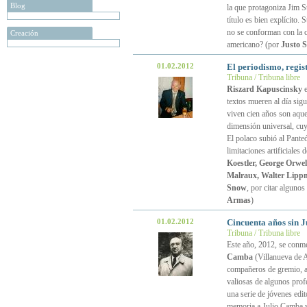
Blog
la que protagoniza Jim S
título es bien explícito. 
no se conforman con la 
Creación
americano? (por
Justo 
01.02.2012
El periodismo, regist
Tribuna / Tribuna libre
Riszard Kapuscinsky
e
textos mueren al día sigu
viven cien años son aquel
dimensión universal, cuy
El polaco subió al Pante
limitaciones artificiales 
Koestler, George Orwe
Malraux, Walter Lipp
Snow
, por citar alguno
Armas
)
01.02.2012
Cincuenta años sin J
Tribuna / Tribuna libre
Este año, 2012, se conme
Camba
(Villanueva de 
compañeros de gremio, a
valiosas de algunos prof
una serie de jóvenes edit
memoria a Julio Camba y