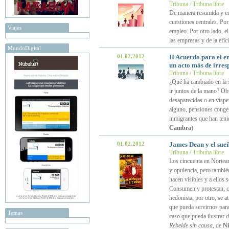
Tribuna / Tribuna libre
De manera resumida y en 
cuestiones centrales. Por
Viajes
empleo. Por otro lado, el
las empresas y de la efic
MundoDigital
01.02.2012
II Acuerdo para el e
un acto más de irres
Tribuna / Tribuna libre
¿Qué ha cambiado en la s
ir juntos de la mano? Ob
desaparecidas o en víspe
alguno, pensiones congel
inmigrantes que han teni
Cambra
)
01.02.2012
James Dean y el sueñ
Tribuna / Tribuna libre
Los cincuenta en Nortea
y opulencia, pero tambié
hacen visibles y a ellos 
Consumen y protestan; c
hedonista; por otro, se 
que pueda servirnos para
Temas
caso que pueda ilustrar 
Rebelde sin causa
, de
Ni