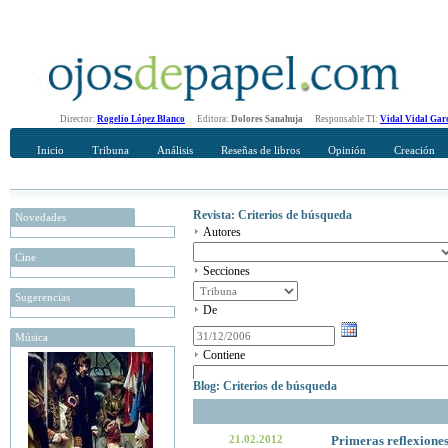
Director:
Rogelio López Blanco
Editora:
Dolores Sanahuja
Responsable TI:
Vidal Vidal Gar
Inicio
Tribuna
Análisis
Reseñas de libros
Opinión
Creación
Revista: Criterios de búsqueda
Novedades
Autores
Cine
Secciones
Sugerencias
De
Música
Contiene
Blog: Criterios de búsqueda
21.02.2012
Primeras reflexiones