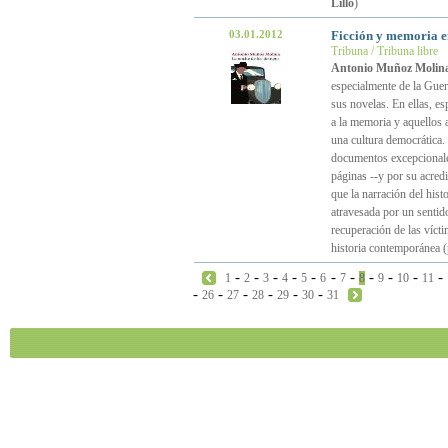
Lillo
)
03.01.2012
Ficción y memoria 
Tribuna / Tribuna libre
Antonio Muñoz Molin
especialmente de la Guerr
sus novelas. En ellas, e
a la memoria y aquellos a
una cultura democrática.
documentos excepcionales
páginas --y por su acred
que la narración del hist
atravesada por un sentid
recuperación de las víct
historia contemporánea 
-
-
-
-
-
-
-
-
-
-
-
1
2
3
4
5
6
7
8
9
10
11
-
-
-
-
-
-
26
27
28
29
30
31