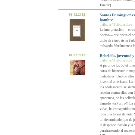
Fuster
)
01.02.2012
Santos Domínguez e
hombre
Tribuna / Tribuna libre
La interpretación —entr
poema— que opera el p
título de
Plaza de la Pal
trabajado febrilmente a l
01.02.2012
Rebeldía, juventud y
Tribuna / Tribuna libre
A partir de los 50 el niv
cotas de bienestar inima
malestares. Uno de ellos 
juventud americana. La m
los adolescentes se sien
rebelan contra ellas con 
apariencia, de las pelícu
llamado
rock’n’roll
. La 
vidas, ha conseguido que
toda una forma de vida. S
un determinado tipo de j
la despreocupación y la a
parafraseando al rockero