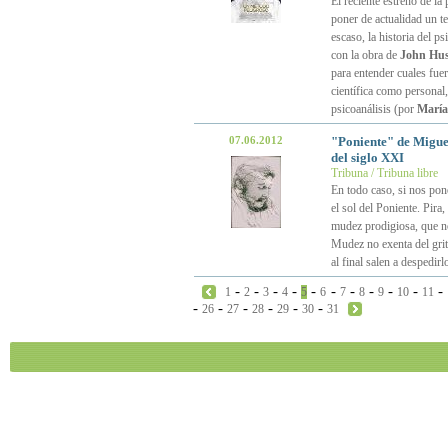
El reciente estreno de la 
poner de actualidad un t
escaso, la historia del p
con la obra de
John Hu
para entender cuales fuer
científica como personal,
psicoanálisis (por
María
07.06.2012
"Poniente" de Miguel
del siglo XXI
Tribuna / Tribuna libre
En todo caso, si nos pone
el sol del Poniente. Pira
mudez prodigiosa, que no 
Mudez no exenta del grit
al final salen a despedir
-
-
-
-
-
-
-
-
-
-
-
1
2
3
4
5
6
7
8
9
10
11
-
-
-
-
-
-
26
27
28
29
30
31