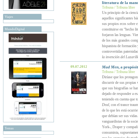
literatura de la ma
Tribuna / Tribuna libre
Un principio de la cienc
Viajes
aquellos significantes b
sus propios ecos sobre e
MundoDigital
constituirse en “hecho lit
forjaron las lenguas. Vie
de los más grandes compa
hispanista de formación y
controvertidas paternida
la invención del Lazarill
09.07.2012
Mad Men
, a propósi
Tribuna / Tribuna libre
Diríase que los protagon
discurrir de sus propias
que sus biografías se ha
dejado de responder a es
teniendo en cuenta que t
Deal
, con el trance trau
de lo que les está ocurr
que debían ser sus vidas
vanguardistas de la soc
York-, Draper y compañía
Temas
consumista, supuestament