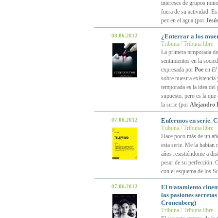
intereses de grupos mino
fuera de su actividad. E
pez en el agua (por
Jesú
08.06.2012
¿Enterrar a los mue
Tribuna / Tribuna libre
La primera temporada d
sentimientos en la socied
expresada por
Poe
en
El
sobre nuestra existencia 
temporada es la idea del
supuesto, pero es la que 
la serie (por
Alejandro L
07.06.2012
Enfermos en serie. 
Tribuna / Tribuna libre
Hace poco más de un añ
esta serie. Me la había
años resistiéndome a dis
pesar de su perfección. 
con el esquema de los S
07.06.2012
El tratamiento cinem
las pasiones secretas
Cronenberg)
Tribuna / Tribuna libre