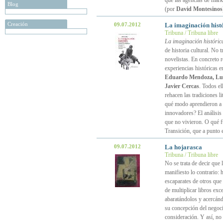
que las agencias de mark
Blog
(por
David Montesinos
Creación
09.07.2012
La imaginación hist
Tribuna / Tribuna libre
La imaginación históric
de historia cultural. No t
novelistas. En concreto 
experiencias históricas e
Eduardo Mendoza, Lui
Javier Cercas
. Todos el
rehacen las tradiciones l
qué modo aprendieron a se
innovadores? El análisis 
que no vivieron. O qué f
Transición, que a punto 
09.07.2012
La hojarasca
Tribuna / Tribuna libre
No se trata de decir que
manifiesto lo contrario:
escaparates de otros que 
de multiplicar libros exc
abaratándolos y acercánd
su concepción del negocio
consideración. Y así, no