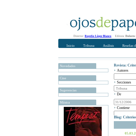
Director:
Rogelio López Blanco
Editora:
Dolores
Inicio
Tribuna
Análisis
Reseñas d
Revista: Crit
Novedades
Autores
Cine
Secciones
Sugerencias
De
Música
Contiene
Blog: Criteri
05.03.