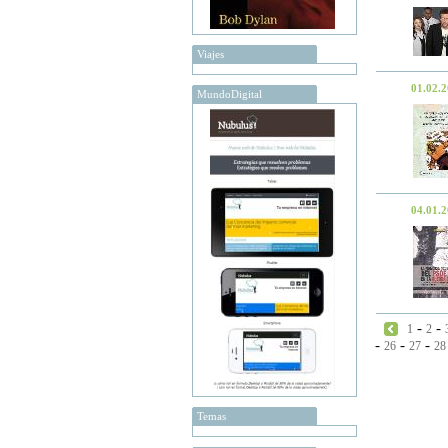
Viajes
01.02.
MundoDigital
04.01.
-
-
1
2
-
-
-
26
27
28
Temas