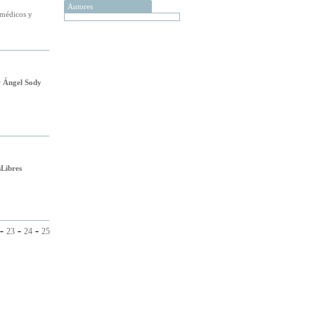
Autores
 médicos y
r
Ángel Sody
sLibres
-
-
-
23
24
25