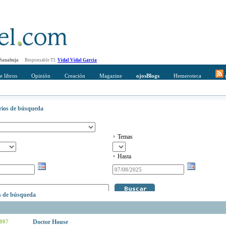
 Sanahuja
Responsable TI:
Vidal Vidal Garcia
e libros
Opinión
Creación
Magazine
ojosBlogs
Hemeroteca
r
erios de búsqueda
Temas
Hasta
os de búsqueda
2007
Doctor House