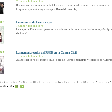
Tribuna / Tribuna libre
Realizar con éxito una hora de televisión es complicado y más en un género, el de
hospitales que está muy visto (por
Bernabé Sarabia
)
2007
La matanza de Casas Viejas
Tribuna / Tribuna libre
Una aportación a la recuperación de la historia del anarcosindicalismo español (po
de Rivas
)
2007
La memoria oculta del PSOE en la Guerra Civil
Tribuna / Tribuna libre
Avance del libro del mismo título, obra de
Alfredo Semprún
y editados por
Libro
-
-
-
-
-
-
-
-
-
-
-
-
-
-
-
-
-
-
-
3
4
5
6
7
8
9
10
11
12
13
14
15
16
17
18
19
20
21
22
-
-
-
29
30
31