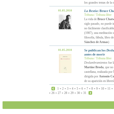
los grandes temas de la o
01.05.2010
La Bestia
: Bruce Ch
Tribuna / Tribuna libre
La vida de
Bruce Chat
siglo pasado, no puede i
no fácilmente clasificab
(1987), una meditación 
filosofía, fábula, libro 
Sánchez de Armas
)
01.05.2010
Se publican los
Desl
antes de morir
Tribuna / Tribuna libre
Deslumbramientos
fue l
Martine Broda
, que no
castellana, realizada por
dirigida por
Antonio Co
de su aparición en librerí
-
-
-
-
-
-
-
-
-
-
-
1
2
3
4
5
6
7
8
9
10
11
-
-
-
-
-
-
26
27
28
29
30
31