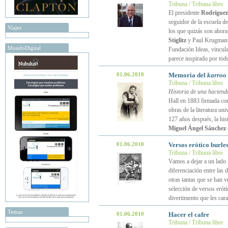
Tribuna / Tribuna libre
El presidente
Rodríguez
seguidor de la escuela d
Viajes
los que quizás son ahor
Stiglitz
y Paul Krugman —
MundoDigital
Fundación Ideas, vincul
parece inspirado por tod
01.06.2010
Memoria del
karroo
Tribuna / Tribuna libre
Historia de una haciend
Hall en 1883 firmada co
obras de la literatura un
127 años después, la his
Miguel Ángel Sánchez
01.06.2010
Versos erótico burle
Tribuna / Tribuna libre
Vamos a dejar a un lado l
diferenciación entre las
otras tantas que se han 
selección de versos erótic
divertimento que les cara
Temas
01.06.2010
Hacer el cafre
Tribuna / Tribuna libre