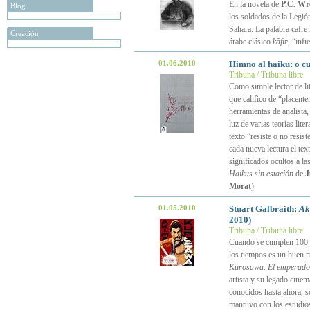
En la novela de
P.C. Wr
Blog
los soldados de la Legió
Sahara. La palabra cafre 
Creación
árabe clásico
kāfir
, “inf
01.06.2010
Himno al haiku: o cu
Tribuna / Tribuna libre
Como simple lector de li
que califico de “placente
herramientas de analista, 
luz de varias teorías lit
texto “resiste o no resist
cada nueva lectura el tex
significados ocultos a la
Haikus sin estación
de
J
Morat
)
01.05.2010
Stuart Galbraith:
Ak
2010)
Tribuna / Tribuna libre
Cuando se cumplen 100 añ
los tiempos es un buen m
Kurosawa. El emperador
artista y su legado cine
conocidos hasta ahora, s
mantuvo con los estudios