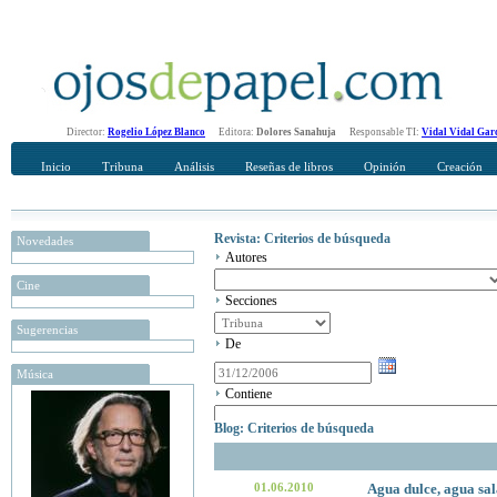
Director:
Rogelio López Blanco
Editora:
Dolores Sanahuja
Responsable TI:
Vidal Vidal Gar
Inicio
Tribuna
Análisis
Reseñas de libros
Opinión
Creación
Revista: Criterios de búsqueda
Novedades
Autores
Cine
Secciones
Sugerencias
De
Música
Contiene
Blog: Criterios de búsqueda
01.06.2010
Agua dulce, agua sa