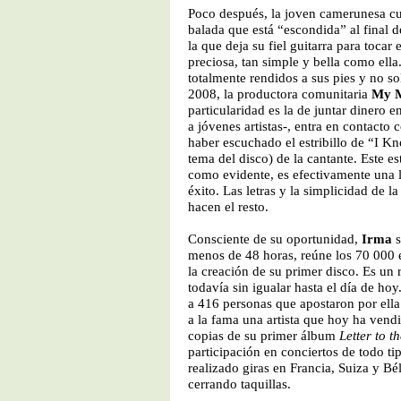
Poco después, la joven camerunesa 
balada que está “escondida” al final 
la que deja su fiel guitarra para tocar
preciosa, tan simple y bella como ella
totalmente rendidos a sus pies y no so
2008, la productora comunitaria
My 
particularidad es la de juntar dinero e
a jóvenes artistas-, entra en contacto 
haber escuchado el estribillo de “I Kn
tema del disco) de la cantante. Este est
como evidente, es efectivamente una l
éxito. Las letras y la simplicidad de la
hacen el resto.
Consciente de su oportunidad,
Irma
s
menos de 48 horas, reúne los 70 000 
la creación de su primer disco. Es un
todavía sin igualar hasta el día de ho
a 416 personas que apostaron por ella 
a la fama una artista que hoy ha ven
copias de su primer álbum
Letter to t
participación en conciertos de todo t
realizado giras en Francia, Suiza y Bé
cerrando taquillas.