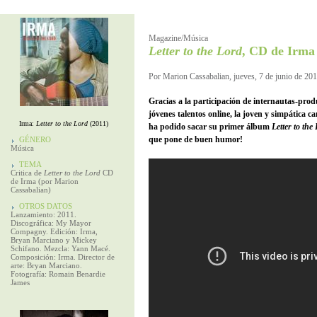
Magazine/Música
Letter to the Lord
, CD de Irma
Por Marion Cassabalian, jueves, 7 de junio de 20
Gracias a la participación de internautas-pro
jóvenes talentos online, la joven y simpática 
Irma:
Letter to the Lord
(2011)
ha podido sacar su primer álbum
Letter to the
que pone de buen humor!
GÉNERO
Música
TEMA
Critica de
Letter to the Lord
CD
de Irma (por Marion
Cassabalian)
OTROS DATOS
Lanzamiento: 2011.
Discográfica: My Mayor
Compagny. Edición: Irma,
Bryan Marciano y Mickey
Schifano. Mezcla: Yann Macé.
Composición: Irma. Director de
arte: Bryan Marciano.
Fotografía: Romain Benardie
James