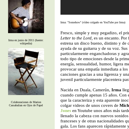
Irma: "Somehow" (vídeo colgado en YouTube por Irma)
Fresco, simple y muy pegadizo, el p
Letter to the Lord,
es un encanto. Por 
Irma en junio de 2011 (fuente:
estrena un disco bueno, distinto y de 
wikipedia)
ayuda de su guitarra y de su voz. Sus
particularmente enganchadoras y agra
todo tipo de emociones desde la prime
energía, sensualidad, humor, ligera me
provocar una empatía inmediata a los
canciones gracias a una ligereza y un
juvenil particularmente placentera par
Nacida en Duala, Camerún,
Irma
lleg
cuando cumple apenas 15 años. Con e
que la caracteriza y esta aparente ino
Colaboraciones de Marion
colgar videos de unos covers de
Mich
Cassabalian en Ojos de Papel
Jones
en Youtube unos años más tarde
llenado la cabeza con nuevos sonidos
franceses y de otras nacionalidades qu
gala. Los fans aparecen rápidamente y