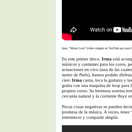
Irma: "Mister Love" (vídeo colgado en YouTube por mmc1
En este primer disco,
Irma
está acom
músicos y cantantes para los coros, pe
actuaciones en vivo (una de las cuales
metro de París), hemos podido disfruta
cien:
Irma
canta, toca la guitarra y la
graba con una maquina de loop para h
propios coros. Su hermosa sonrisa ter
cercanía natural y la corriente fluye e
Pocas cosas negativas se pueden decir
promesa de la música. A veces, tener 
estremecer y compartir alegría.