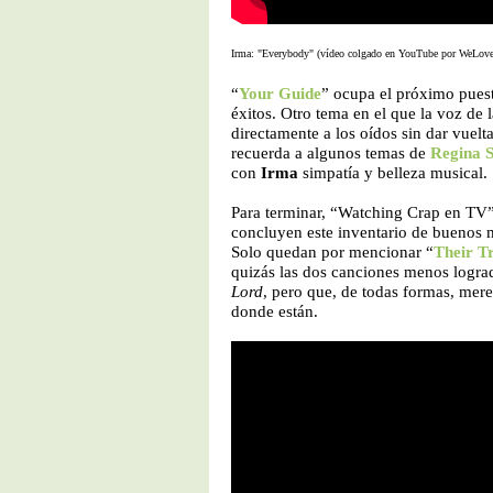
Irma: "Everybody" (vídeo colgado en YouTube por WeLove
“
Your Guide
” ocupa el próximo puesto
éxitos. Otro tema en el que la voz de l
directamente a los oídos sin dar vuelt
recuerda a algunos temas de
Regina 
con
Irma
simpatía y belleza musical.
Para terminar, “Watching Crap en TV”
concluyen este inventario de buenos
Solo quedan por mencionar “
Their T
quizás las dos canciones menos logr
Lord
, pero que, de todas formas, mere
donde están.