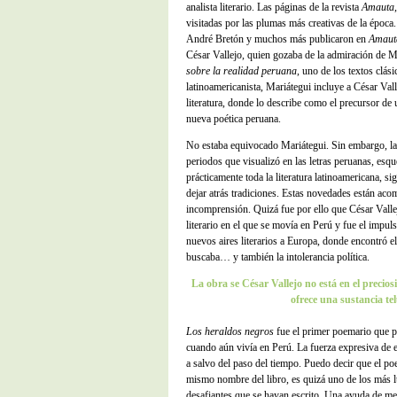
analista literario. Las páginas de la revista
Amauta
visitadas por las plumas más creativas de la époc
André Bretón y muchos más publicaron en
Amaut
César Vallejo, quien gozaba de la admiración de M
sobre la realidad peruana
, uno de los textos clási
latinoamericanista, Mariátegui incluye a César Vall
literatura, donde lo describe como el precursor de
nueva poética peruana.
No estaba equivocado Mariátegui. Sin embargo, la t
periodos que visualizó en las letras peruanas, esqu
prácticamente toda la literatura latinoamericana, si
dejar atrás tradiciones. Estas novedades están a
incomprensión. Quizá fue por ello que César Vallej
literario en el que se movía en Perú y fue el impul
nuevos aires literarios a Europa, donde encontró e
buscaba… y también la intolerancia política.
La obra se César Vallejo no está en el precios
ofrece una sustancia tel
Los heraldos negros
fue el primer poemario que p
cuando aún vivía en Perú. La fuerza expresiva de
a salvo del paso del tiempo. Puedo decir que el poe
mismo nombre del libro, es quizá uno de los más lú
desafiantes que se hayan escrito. Una ayuda de m