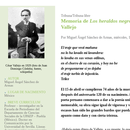
Tribuna/Tribuna libre
Memoria de
Los heraldos negr
Vallejo
Por Miguel Ángel Sánchez de Armas, miércoles, 1
El traje que vestí mañana
no lo ha lavado mi lavandera:
lo lavaba en sus venas otilinas,
en el chorro de su corazón, y hoy no he
César Vallejo en 1929 (foto de Juan
de preguntarme si yo dejaba
Domingo Córdoba; fuente,
wikipedia)
el traje turbio de injusticia.
AUTOR
Trilce
Miguel Ángel Sánchez de
Armas
El 15 de abril se cumplieron 74 años de la mue
LUGAR DE NACIMIENTO
después del aniversario 120 de su nacimiento. A
México
poeta peruano comenzara a dar a la poesía un
BREVE CURRICULUM
memorable, su obra sigue igual de vigorosa y 
Profesor – investigador en la
Escuela de Periodismo del
escasos han sido los grandes bardos que pueda
Departamento de Ciencias
apunto como dato y con cierta tristeza.
Sociales de la UPAEP – Puebla
(México). Doctor en
Comunicación por la
Universidad de Sevilla. Líneas
¿Habría quien dijera de Vallejo, a su muerte, lo