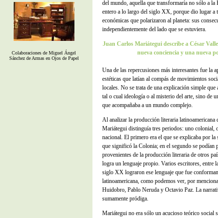
del mundo, aquella que transformaría no sólo a la 
entero a lo largo del siglo XX, porque dio lugar a te
económicas que polarizaron al planeta: sus consecu
independientemente del lado que se estuviera.
Juan Carlos Mariátegui describe a César Valle
nueva conciencia y una nueva p
Colaboraciones de Miguel Ángel
Sánchez de Armas en Ojos de Papel
Una de las repercusiones más interesantes fue la a
estéticas que latían al compás de movimientos soci
locales. No se trata de una explicación simple que a
tal o cual ideología o al misterio del arte, sino de 
que acompañaba a un mundo complejo.
Al analizar la producción literaria latinoamericana
Mariátegui distinguía tres periodos: uno colonial, 
nacional. El primero era el que se explicaba por la 
que significó la Colonia; en el segundo se podían 
provenientes de la producción literaria de otros paí
logra un lenguaje propio. Varios escritores, entre l
siglo XX lograron ese lenguaje que fue conforma
latinoamericana, como podemos ver, por mencionar 
Huidobro, Pablo Neruda y Octavio Paz. La narrati
sumamente pródiga.
Mariátegui no era sólo un acucioso teórico social 