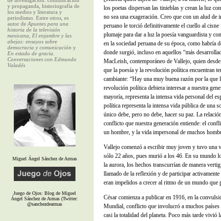
de investigación: comunicación
y propaganda, historiografía de
los poetas dispersan las tinieblas y crean la luz co
los medios y literatura y
no sea una exageración. Creo que con un alud de i
periodismo. Entre otros, es
autor de
Apuntes para una
peruano le torció definitivamente el cuello al cis
historia de la televisión
plumaje para dar a luz la poesía vanguardista y c
mexicana, El enjambre y las
abejas: ensayos sobre
en la sociedad peruana de su época, como habría de
democracia y comunicación
y
donde surgió, incluso en aquellos “más desarrolla
En estado de gracia.
Conversaciones con Edmundo
MacLeish, contemporáneo de Vallejo, quien desde l
Valadés
que la poesía y la revolución política encuentran
cambiante: “Hay una muy buena razón por la que la
revolución política debiera interesar a nuestra gene
mayoría, representa la intensa vida personal del es
política representa la intensa vida pública de una so
único debe, pero no debe, hacer su paz. La relació
conflicto que nuestra generación entiende: el confli
un hombre, y la vida impersonal de muchos hombr
Vallejo comenzó a escribir muy joven y tuvo una vi
sólo 22 años, pues murió a los 46. En su mundo lo
Miguel Ángel Sánchez de Armas
la aurora, los hechos transcurrían de manera vertig
llamado de la reflexión y de participar activamente e
eran impelidos a crecer al ritmo de un mundo que p
Juego de Ojos: Blog de Miguel
César comienza a publicar en 1916, en la convulsi
Ángel Sánchez de Armas (Twitter:
@sanchezdearmas
Mundial, conflicto que involucró a muchos países y
casi la totalidad del planeta. Poco más tarde vivió 