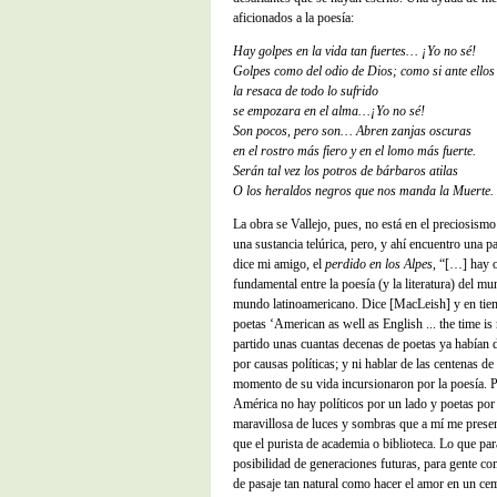
aficionados a la poesía:
Hay golpes en la vida tan fuertes… ¡Yo no sé!
Golpes como del odio de Dios; como si ante ellos
la resaca de todo lo sufrido
se empozara en el alma…¡Yo no sé!
Son pocos, pero son… Abren zanjas oscuras
en el rostro más fiero y en el lomo más fuerte.
Serán tal vez los potros de bárbaros atilas
O los heraldos negros que nos manda la Muerte.
La obra se Vallejo, pues, no está en el preciosismo
una sustancia telúrica, pero, y ahí encuentro una 
dice mi amigo, el
perdido en los Alpes
, “[…] hay o
fundamental entre la poesía (y la literatura) del m
mundo latinoamericano. Dice [MacLeish] y en tiem
poetas ‘American as well as English ... the time is 
partido unas cuantas decenas de poetas ya habían 
por causas políticas; y ni hablar de las centenas de
momento de su vida incursionaron por la poesía. 
América no hay políticos por un lado y poetas por
maravillosa de luces y sombras que a mí me pres
que el purista de academia o biblioteca. Lo que p
posibilidad de generaciones futuras, para gente co
de pasaje tan natural como hacer el amor en un ce