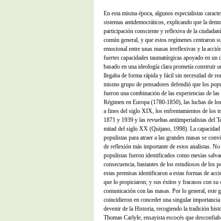
En esta misma época, algunos especialistas caract
sistemas antidemocráticos, explicando que la demo
participación consciente y reflexiva de la ciudadaní
común general, y que estos regímenes centraron su
emocional entre unas masas irreflexivas y la acción
fuertes capacidades taumatúrgicas apoyado en un d
basado en una ideología clara prometía construir u
llegaba de forma rápida y fácil sin necesidad de re
mismo grupo de pensadores defendió que los popu
fueron una combinación de las experiencias de las 
Régimen en Europa (1780-1850), las luchas de los
a fines del siglo XIX, los enfrentamientos de los 
1871 y 1939 y las revueltas antiimperialistas del
mitad del siglo XX (Quijano, 1998). La capacidad
populistas para atraer a las grandes masas se convi
de reflexión más importante de estos analistas. No
populistas fueron identificados como mesías salvad
consecuencia, bastantes de los estudiosos de los 
estas premisas identificaron a estas formas de acci
que lo propiciaron; y sus éxitos y fracasos con su
comunicación con las masas. Por lo general, este 
coincidieron en conceder una singular importancia a
devenir de la Historia, recogiendo la tradición his
Thomas Carlyle, ensayista escocés que desconfiab