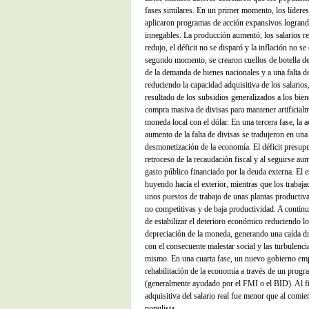
fases similares. En un primer momento, los líderes
aplicaron programas de acción expansivos logrando
innegables. La producción aumentó, los salarios re
redujo, el déficit no se disparó y la inflación no 
segundo momento, se crearon cuellos de botella de
de la demanda de bienes nacionales y a una falta de
reduciendo la capacidad adquisitiva de los salarios,
resultado de los subsidios generalizados a los bie
compra masiva de divisas para mantener artificialm
moneda local con el dólar. En una tercera fase, la ac
aumento de la falta de divisas se tradujeron en una
desmonetización de la economía. El déficit presup
retroceso de la recaudación fiscal y al seguirse a
gasto público financiado por la deuda externa. El 
huyendo hacia el exterior, mientras que los trabaj
unos puestos de trabajo de unas plantas productiva
no competitivas y de baja productividad. A continu
de estabilizar el deterioro económico reduciendo l
depreciación de la moneda, generando una caída drás
con el consecuente malestar social y las turbulencia
mismo. En una cuarta fase, un nuevo gobierno em
rehabilitación de la economía a través de un prog
(generalmente ayudado por el FMI o el BID). Al fin
adquisitiva del salario real fue menor que al comie
populista.