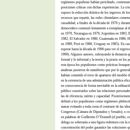
regímenes populistas habían periclitado, comenzar
posiciones críticas con dichas experiencias. La cr
supuso la reducción drástica de los ingresos de lo
recursos que repartir, las redes clientelares come
casualidad, a finales de la década de 1970 y durant
democrático comenzó lentamente a reemplazar al 
en 1979, Nicaragua en 1979, Argentina en 1983, B
1982, El Salvador en 1980, Guatemala en 1986, 
en 1989, Perú en 1980, Uruguay en 1985). En cas
esperar hasta la década de 1990 para ver el regres
1990). Algunos autores, subrayando la distancia qu
formal y lo informal y la teoría y la praxis en los
esta época los populismos como prácticas bonaparti
analistas pusieron de manifiesto que por lo genera
habían cometido el error de apartarse del modelo 
en la existencia de una administración pública efi
en consecuencia de forma inevitable en la utilizaci
público construidos sobre las relaciones personales
las de eficiencia, mérito y capacidad. Posteriormen
definió a los populismos como regímenes plebiscit
masas evitando a toda costa el contraste de las idea
Congresos (Cámara de Diputados y Senado); o co
en palabras de Guillermo O’Donnell (el pueblo, c
delega su soberanía a una figura redentora con la 
concentración del poder garantice las soluciones q