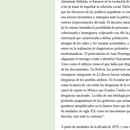
claramente definida, se basaron en la excitación de
a fin de tratar de impulsar la cohesión social. Dic
que los discursos de los políticos populistas se ce
una tensión dicotómica y maniquea entre la patria (
exterior (representación del mal). El discurso naci
de lo externo brindaba la posibilidad de presentar
cohesionada y homogénea, eclipsando con ello la 
estructural que caracterizaba a dichas poblaciones. 
desagüe de los odios y los traumas acumulados, a l
entrar en la realización de diagnósticos profundos 
modernizadoras. El justicialismo de Juan Domingo
oligarquía el enemigo a batir e identificó físicam
Aires como el edificio contra el que había que dirig
de los descamisados. En Bolivia, los poderosos em
extranjeros integrantes de
La Rosca
fueron señalad
desgracias de los pueblos andinos. En Ecuador la 
como la autora de casi todas las desgracias de la r
cansó de repetir en México que Estados Unidos era 
desgracias nacionales. La falta de una ideología pr
profundo pragmatismo de los gobiernos que actua
quedaron ejemplificados en la famosa frase que de
de mediados de siglo XX como un movimiento que 
derecha, sino todo lo contrario”.
A partir de mediados de la década de 1970, y una