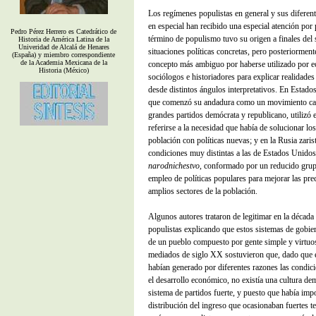
Los regímenes populistas en general y sus diferent
en especial han recibido una especial atención por p
Pedro Pérez Herrero es Catedrático de
término de populismo tuvo su origen a finales del 
Historia de América Latina de la
Univeridad de Alcalá de Henares
situaciones políticas concretas, pero posteriorment
(España) y miembro correspondiente
de la Academia Mexicana de la
concepto más ambiguo por haberse utilizado por e
Historia (México)
sociólogos e historiadores para explicar realidades 
desde distintos ángulos interpretativos. En Estad
que comenzó su andadura como un movimiento cam
grandes partidos demócrata y republicano, utilizó 
referirse a la necesidad que había de solucionar lo
población con políticas nuevas; y en la Rusia zaris
condiciones muy distintas a las de Estados Unido
narodnichestvo
, conformado por un reducido grupo
empleo de políticas populares para mejorar las pre
amplios sectores de la población.
Algunos autores trataron de legitimar en la décad
populistas explicando que estos sistemas de gobier
de un pueblo compuesto por gente simple y virtuos
mediados de siglo XX sostuvieron que, dado que 
habían generado por diferentes razones las condici
el desarrollo económico, no existía una cultura de
sistema de partidos fuerte, y puesto que había imp
distribución del ingreso que ocasionaban fuertes te