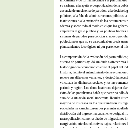
únicamente y de forma mecánica a la personalidad 
su carisma, a la apatía o despolitización de la pobl
ausencia de un sistema de partidos, a la desideolog
políticos, a la falta de administraciones públicas, a 
instituciones o a la excitación de los sentimientos 
además y sobre todo al modo en el que los gobernan
emplearon el gasto público y las políticas fiscales 
sistemas de partidos para concitar el apoyo popul
poblacionales que no se caracterizaban precisament
planteamientos ideológicos ni por pertenecer al m
La comprensión de la evolución del gasto público 
sistema de partidos ayudó sin duda a ofrecer más l
historiográfico decimonónico entre el papel del ind
Historia; facilitó el entendimiento de la evolución
relieve sus diferentes variantes; y destacó la nece
vinculada las dinámicas sociales y los instrument
período y región. Los datos históricos dejaron cla
éxito de los populismos había que partir no sólo de 
sino de la situación social imperante. Resulta ilust
mayoría de los casos en los que triunfaron los reg
sociedades se caracterizaron por presentar abultad
distribución del ingreso marcadamente desigual, f
metropolización como resultado de migraciones int
marginación, niveles educativos bajos, relaciones 