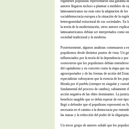
regímenes populistas representaron una garantía d
autores llegaron incluso a plantear a medidos de s
latinoamericanos no eran sino la adaptación de los 
socialdemocracia europea a la situación de la región
heterogeneidad estructural de sus sociedades. En 
la teoría de la modernización, otros autores expli
latinoamericanos debían ser interpretados como una
sociedad tradicional y la moderna.
Posteriormente, algunos analistas comenzaron a exp
populismos desde distintos puntos de vista. Un gr
influenciados por la teoría de la dependencia o po
sostuvieron que los populismos debían entenderse
del capitalismo y en concreto como la etapa que ma
agroexportador y de las formas de acción del Esta
especialistas subrayaron que la esencia de los pop
librada por el pueblo (siempre en singular y consi
fundamental del proceso de cambio), sabiamente dir
acción negativa de las elites dominantes. La justici
beneficio tangible que se debía esperar de este tip
llegó a defender que el populismo representó en A
necesaria en el camino a la democracia por entender
las masas y la reducción del poder de la oligarquía
Un tercer grupo de autores señaló que los populism