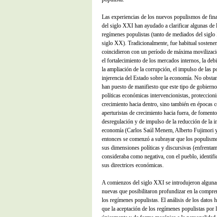
Las experiencias de los nuevos populismos de fin
del siglo XXI han ayudado a clarificar algunas de l
regímenes populistas (tanto de mediados del sig
siglo XX). Tradicionalmente, fue habitual sostene
coincidieron con un período de máxima movilizació
el fortalecimiento de los mercados internos, la debi
la ampliación de la corrupción, el impulso de las po
injerencia del Estado sobre la economía. No obstan
han puesto de manifiesto que este tipo de gobierno
políticas económicas intervencionistas, proteccioni
crecimiento hacia dentro, sino también en épocas 
aperturistas de crecimiento hacia fuera, de foment
desregulación y de impulso de la reducción de la in
economía (Carlos Saúl Menem, Alberto Fujimori y 
entonces se comenzó a subrayar que los populismo
sus dimensiones políticas y discursivas (enfrentami
consideraba como negativa, con el pueblo, identif
sus directrices económicas.
A comienzos del siglo XXI se introdujeron algunas
nuevas que posibilitaron profundizar en la compre
los regímenes populistas. El análisis de los datos
que la aceptación de los regímenes populistas por 