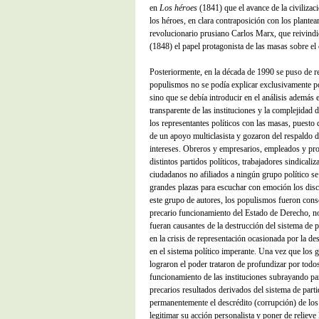
en
Los héroes
(1841) que el avance de la civilizaci
los héroes, en clara contraposición con los plantea
revolucionario prusiano Carlos Marx, que reivindi
(1848) el papel protagonista de las masas sobre el 
Posteriormente, en la década de 1990 se puso de rel
populismos no se podía explicar exclusivamente por
sino que se debía introducir en el análisis además 
transparente de las instituciones y la complejidad 
los representantes políticos con las masas, puesto 
de un apoyo multiclasista y gozaron del respaldo d
intereses. Obreros y empresarios, empleados y pr
distintos partidos políticos, trabajadores sindicali
ciudadanos no afiliados a ningún grupo político s
grandes plazas para escuchar con emoción los disc
este grupo de autores, los populismos fueron conse
precario funcionamiento del Estado de Derecho, no
fueran causantes de la destrucción del sistema de 
en la crisis de representación ocasionada por la d
en el sistema político imperante. Una vez que los 
lograron el poder trataron de profundizar por todos
funcionamiento de las instituciones subrayando par
precarios resultados derivados del sistema de part
permanentemente el descrédito (corrupción) de los p
legitimar su acción personalista y poner de relieve 