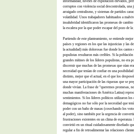
informalidad, niveles de explotación elevados, pre
corruptos con violencia social descontrolada, una ju
arraigado centralismo, y sistemas de partidos cara
volatilidad. Unos trabajadores habituados a malviv
insalubridad identificaron las promesas de cambio 
la escalera por la que poder escapar del pozo de la
Partiendo de este planteamiento, se entiende mejo
países y regiones en los que las injusticias y las 
la actualidad) más dolorosas fue donde los cantos 
populistas resultaron más creíbles. Si la población 
grandes mítines de los líderes populistas, no era 
discernir que muchas de las promesas que oían era
necesidad que tenían de confiar en una posibilidad
distinto, mejor que el actual, en el que los despos
una mayor participación de las riquezas que se pre
donde vivían. La frase de “queremos promesas, no 
muchas manifestaciones de América Latina) reprod
sentimientos. Si los líderes políticos utilizaron los
demagógicos no fue sólo por la necesidad que tenían
poder con un baño de masas (cosechando los votos
al poder), sino también por la urgencia de convertir
frustraciones existentes en un clima de esperanza.
convirtió en un ritual cuidadosamente diseñado que
regular a fin de retroalimentar las relaciones clien