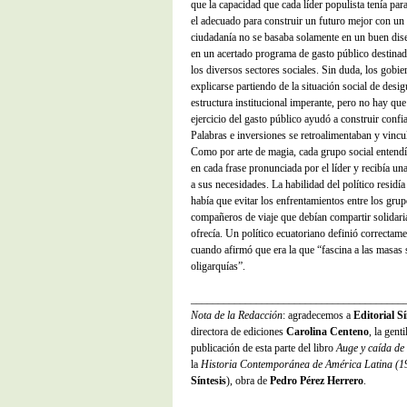
que la capacidad que cada líder populista tenía pa
el adecuado para construir un futuro mejor con un 
ciudadanía no se basaba solamente en un buen dise
en un acertado programa de gasto público destinado
los diversos sectores sociales. Sin duda, los gobi
explicarse partiendo de la situación social de desig
estructura institucional imperante, pero no hay que
ejercicio del gasto público ayudó a construir confia
Palabras e inversiones se retroalimentaban y vinc
Como por arte de magia, cada grupo social entendí
en cada frase pronunciada por el líder y recibía u
a sus necesidades. La habilidad del político resid
había que evitar los enfrentamientos entre los gru
compañeros de viaje que debían compartir solidaria
ofrecía. Un político ecuatoriano definió correctamen
cuando afirmó que era la que “fascina a las masas s
oligarquías”.
_______________________________________
Nota de la Redacción
: agradecemos a
Editorial Sí
directora de ediciones
Carolina Centeno
, la gent
publicación de esta parte del libro
Auge y caída de
la
Historia Contemporánea de América Latina (1
Síntesis
), obra de
Pedro Pérez Herrero
.