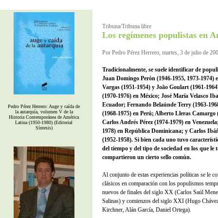
Tribuna/Tribuna libre
Los regímenes populistas en A
Por Pedro Pérez Herrero, martes, 3 de julio de 20
Tradicionalmente, se suele identificar de popul
Juan Domingo Perón (1946-1955, 1973-1974) e
Vargas (1951-1954) y João Goulart (1961-1964)
(1970-1976) en México; José María Velasco Iba
Ecuador; Fernando Belaúnde Terry (1963-1968
Pedro Pérez Herrero: Auge y caída de
la autarquía, volumen V de la
(1968-1975) en Perú; Alberto Lleras Camargo
Historia Contemporánea de América
Carlos Andrés Pérez (1974-1979) en Venezuela
Latina (1950-1980) (Editorial
Síntesis)
1978) en República Dominicana; y Carlos Ibá
(1952-1958). Si bien cada uno tuvo característ
del tiempo y del tipo de sociedad en los que le 
compartieron un cierto sello común.
Al conjunto de estas experiencias políticas se le
clásicos en comparación con los populismos tempr
nuevos de finales del siglo XX (Carlos Saúl Mene
Salinas) y comienzos del siglo XXI (Hugo Cháve
Kirchner, Alán García, Daniel Ortega).