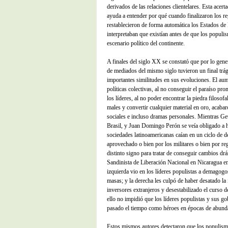
derivados de las relaciones clientelares. Esta acert
ayuda a entender por qué cuando finalizaron los r
restablecieron de forma automática los Estados d
interpretaban que existían antes de que los populi
escenario político del continente.
A finales del siglo XX se constató que por lo gener
de mediados del mismo siglo tuvieron un final trá
importantes similitudes en sus evoluciones. El aum
políticas colectivas, al no conseguir el paraíso pr
los líderes, al no poder encontrar la piedra filosof
males y convertir cualquier material en oro, acab
sociales e incluso dramas personales. Mientras Ge
Brasil, y Juan Domingo Perón se veía obligado a h
sociedades latinoamericanas caían en un ciclo de 
aprovechado o bien por los militares o bien por r
distinto signo para tratar de conseguir cambios dr
Sandinista de Liberación Nacional en Nicaragua e
izquierda vio en los líderes populistas a demagogo
masas; y la derecha les culpó de haber desatado la 
inversores extranjeros y desestabilizado el curso de
ello no impidió que los líderes populistas y sus g
pasado el tiempo como héroes en épocas de abund
Estos mismos autores detectaron que los populism