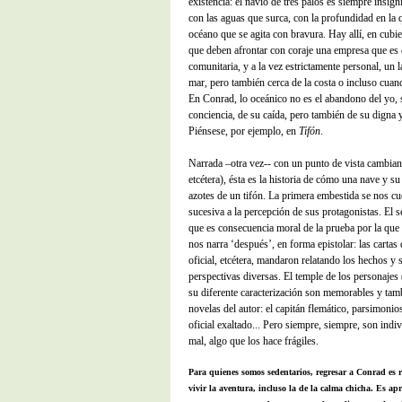
existencia: el navío de tres palos es siempre insig
con las aguas que surca, con la profundidad en la
océano que se agita con bravura. Hay allí, en cubie
que deben afrontar con coraje una empresa que e
comunitaria, y a la vez estrictamente personal, un l
mar, pero también cerca de la costa o incluso cuan
En Conrad, lo oceánico no es el abandono del yo, 
conciencia, de su caída, pero también de su digna 
Piénsese, por ejemplo, en
Tifón
.
Narrada –otra vez-- con un punto de vista cambiante
etcétera), ésta es la historia de cómo una nave y su
azotes de un tifón. La primera embestida se nos c
sucesiva a la percepción de sus protagonistas. El 
que es consecuencia moral de la prueba por la que 
nos narra ‘después’, en forma epistolar: las cartas 
oficial, etcétera, mandaron relatando los hechos y 
perspectivas diversas. El temple de los personajes
su diferente caracterización son memorables y tamb
novelas del autor: el capitán flemático, parsimonio
oficial exaltado... Pero siempre, siempre, son indi
mal, algo que los hace frágiles.
Para quienes somos sedentarios, regresar a Conrad es r
vivir la aventura, incluso la de la calma chicha. Es apr