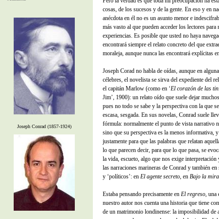
Pero la verdad es que toda mi preocupación ha estad
cosas, de los sucesos y de la gente. En eso y en n
anécdota en él no es un asunto menor e indescifrabl
más vasto al que pueden acceder los lectores para 
experiencias. Es posible que usted no haya navega
encontrará siempre el relato concreto del que extra
moraleja, aunque nunca las encontrará explícitas en
Joseph Corad no habla de oídas, aunque en alguna
célebres, el novelista se sirva del expediente del re
el capitán Marlow (como en ‘
El corazón de las tin
Jim’, 1900): un relato oído que suele dejar muchos
pues no todo se sabe y la perspectiva con la que se
escasa, sesgada. En sus novelas, Conrad suele llev
fórmula: normalmente el punto de vista narrativo 
Joseph Conrad (1857-1924)
sino que su perspectiva es la menos informativa, y 
justamente para que las palabras que relatan aquel
lo que parecen decir, para que lo que pasa, se evo
la vida, escueto, algo que nos exige interpretación
las narraciones marineras de Conrad y también en 
y ‘políticos’: en
El agente secreto
, en
Bajo la mir
Estaba pensando precisamente en
El regreso
, una 
nuestro autor nos cuenta una historia que tiene c
de un matrimonio londinense: la imposibilidad de 