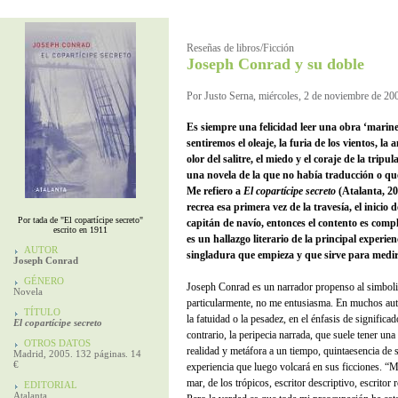
Reseñas de libros/Ficción
Joseph Conrad y su doble
Por Justo Serna, miércoles, 2 de noviembre de 20
Es siempre una felicidad leer una obra ‘marin
sentiremos el oleaje, la furia de los vientos, la 
olor del salitre, el miedo y el coraje de la tripu
una novela de la que no había traducción o qu
Me refiero a
El copartícipe secreto
(Atalanta, 200
recrea esa primera vez de la travesía, el inicio
Por tada de "El copartícipe secreto"
capitán de navío, entonces el contento es comple
escrito en 1911
es un hallazgo literario de la principal experien
AUTOR
singladura que empieza y que sirve para medir e
Joseph Conrad
GÉNERO
Joseph Conrad es un narrador propenso al simboli
Novela
particularmente, no me entusiasma. En muchos autor
TÍTULO
la fatuidad o la pesadez, en el énfasis de significado
El copartícipe secreto
contrario, la peripecia narrada, que suele tener una
OTROS DATOS
realidad y metáfora a un tiempo, quintaesencia de s
Madrid, 2005. 132 páginas. 14
€
experiencia que luego volcará en sus ficciones. “M
mar, de los trópicos, escritor descriptivo, escritor 
EDITORIAL
Atalanta