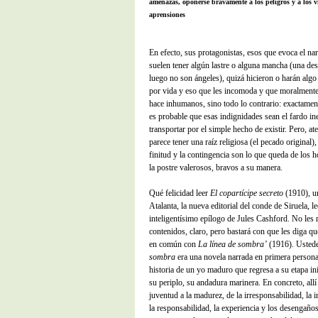
amenazas, oponerse bravamente a los peligros y a los v
aprensiones
En efecto, sus protagonistas, esos que evoca el na
suelen tener algún lastre o alguna mancha (una des
luego no son ángeles), quizá hicieron o harán algo
por vida y eso que les incomoda y que moralmente 
hace inhumanos, sino todo lo contrario: exactame
es probable que esas indignidades sean el fardo ine
transportar por el simple hecho de existir. Pero, at
parece tener una raíz religiosa (el pecado original)
finitud y la contingencia son lo que queda de los 
la postre valerosos, bravos a su manera.
Qué felicidad leer
El copartícipe secreto
(1910), un
Atalanta, la nueva editorial del conde de Siruela, l
inteligentísimo epílogo de Jules Cashford. No les 
contenidos, claro, pero bastará con que les diga q
en común con
La línea de sombra’
(1916). Ustede
sombra
era una novela narrada en primera persona,
historia de un yo maduro que regresa a su etapa inic
su periplo, su andadura marinera. En concreto, allí 
juventud a la madurez, de la irresponsabilidad, la i
la responsabilidad, la experiencia y los desengaños.