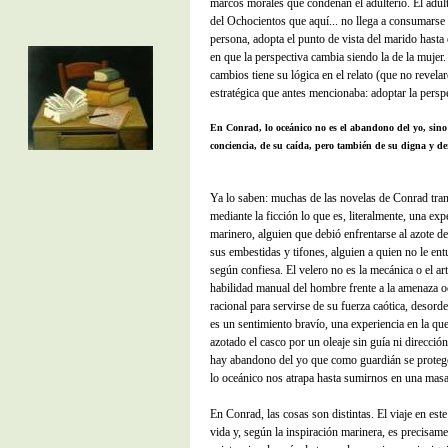
marcos morales que condenan el adulterio. El adulte
del Ochocientos que aquí... no llega a consumarse o
persona, adopta el punto de vista del marido hasta e
en que la perspectiva cambia siendo la de la mujer. 
cambios tiene su lógica en el relato (que no revelar
estratégica que antes mencionaba: adoptar la persp
En Conrad, lo oceánico no es el abandono del yo, sino
conciencia, de su caída, pero también de su digna y de
Ya lo saben: muchas de las novelas de Conrad transf
mediante la ficción lo que es, literalmente, una ex
marinero, alguien que debió enfrentarse al azote de
sus embestidas y tifones, alguien a quien no le en
según confiesa. El velero no es la mecánica o el art
habilidad manual del hombre frente a la amenaza oc
racional para servirse de su fuerza caótica, desor
es un sentimiento bravío, una experiencia en la que 
azotado el casco por un oleaje sin guía ni dirección
hay abandono del yo que como guardián se protege 
lo oceánico nos atrapa hasta sumirnos en una masa 
En Conrad, las cosas son distintas. El viaje en este 
vida y, según la inspiración marinera, es precisame