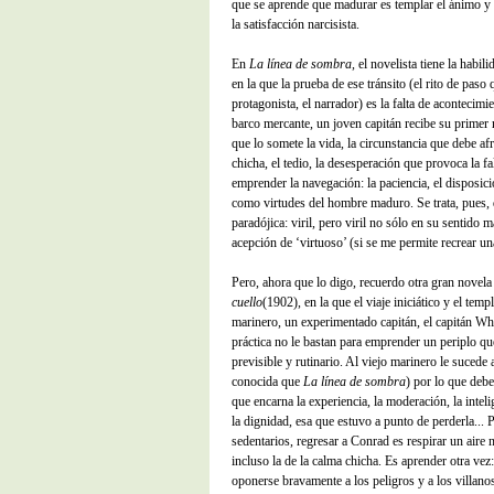
que se aprende que madurar es templar el ánimo y t
la satisfacción narcisista.
En
La línea de sombra,
el novelista tiene la habil
en la que la prueba de ese tránsito (el rito de paso 
protagonista, el narrador) es la falta de acontecim
barco mercante, un joven capitán recibe su primer
que lo somete la vida, la circunstancia que debe afr
chicha, el tedio, la desesperación que provoca la fa
emprender la navegación: la paciencia, el disposici
como virtudes del hombre maduro. Se trata, pues, d
paradójica: viril, pero viril no sólo en su sentido 
acepción de ‘virtuoso’ (si se me permite recrear un
Pero, ahora que lo digo, recuerdo otra gran novel
cuello
(1902), en la que el viaje iniciático y el tem
marinero, un experimentado capitán, el capitán Wh
práctica no le bastan para emprender un periplo que
previsible y rutinario. Al viejo marinero le sucede
conocida que
La línea de sombra
) por lo que deb
que encarna la experiencia, la moderación, la inteli
la dignidad, esa que estuvo a punto de perderla...
sedentarios, regresar a Conrad es respirar un aire n
incluso la de la calma chicha. Es aprender otra vez
oponerse bravamente a los peligros y a los villano